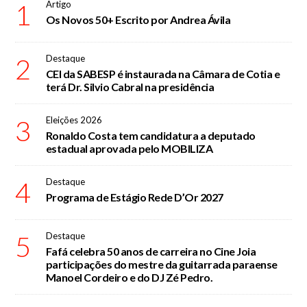
1
Artigo
Os Novos 50+ Escrito por Andrea Ávila
2
Destaque
CEI da SABESP é instaurada na Câmara de Cotia e
terá Dr. Silvio Cabral na presidência
3
Eleições 2026
Ronaldo Costa tem candidatura a deputado
estadual aprovada pelo MOBILIZA
4
Destaque
Programa de Estágio Rede D’Or 2027
5
Destaque
Fafá celebra 50 anos de carreira no Cine Joia
participações do mestre da guitarrada paraense
Manoel Cordeiro e do DJ Zé Pedro.