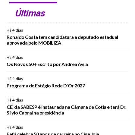
Últimas
Há 4 dias
Ronaldo Costa tem candidatura a deputado estadual
aprovada pelo MOBILIZA
Há 4 dias
Os Novos 50+ Escrito por Andrea Ávila
Há 4 dias
Programa de Estágio Rede D’Or 2027
Há 4 dias
CEI da SABESP é instaurada na Câmara de Cotia e terá Dr.
Silvio Cabral na presidência
Há 4 dias
Fafá celebra 50 anos de carreira no Cine Joia