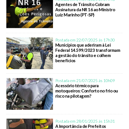
Agentes de Trânsito Cobram
Assinatura da NR 16 ao Ministro
Luiz Marinho (PT-SP)
Postada em 22/07/2025 ás 17h30
Municípios que aderiram à Lei
Federal 14.599/2023 transformam
a gestão do trânsito e colhem
benefícios
Postada em 21/07/2025 ás 10h09
Acessório térmico para
motoqueiros: Conforto no frio ou
risco na pilotagem?
Postada em 28/01/2025 ás 15h31
A Importância de Prefeitos