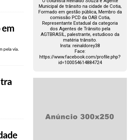
O colunista Reinaldo Souza é Agente
Municipal de trânsito na cidade de Cotia,
Formado em gestão pública, Membro da
comissão PCD da OAB Cotia,
Representante Estadual da categoria
o em
dos Agentes de Trânsito pela
AGTBRASIL, palestrante, estudioso da
matéria trânsito.
Insta: reinaldorey38
 pela via.
Face:
https://www.facebook.com/profile.php?
id=100054614884724
tra
idade