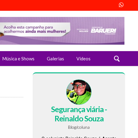
Música e Shows
Galerias
Vídeos
Segurança viária -
Reinaldo Souza
Blog/coluna