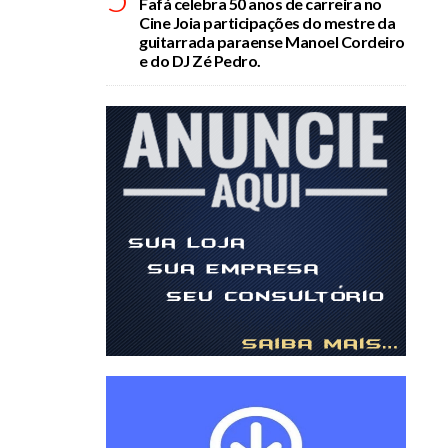
Fafá celebra 50 anos de carreira no
Cine Joia participações do mestre da
guitarrada paraense Manoel Cordeiro
e do DJ Zé Pedro.