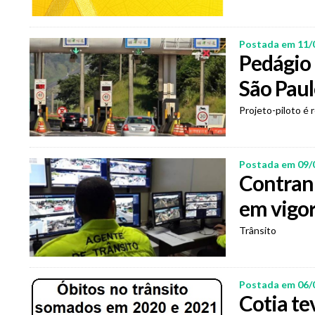
Postada em 11/
Pedágio 
São Paul
Projeto-piloto é 
Postada em 09/
Contran
em vigo
Trânsito
Postada em 06/
Cotia t