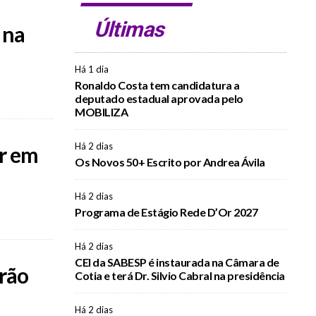
Últimas
 na
Há 1 dia
Ronaldo Costa tem candidatura a
deputado estadual aprovada pelo
MOBILIZA
Há 2 dias
r em
Os Novos 50+ Escrito por Andrea Ávila
Há 2 dias
Programa de Estágio Rede D’Or 2027
Há 2 dias
CEI da SABESP é instaurada na Câmara de
rão
Cotia e terá Dr. Silvio Cabral na presidência
Há 2 dias