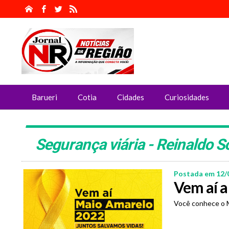
Barueri
Cotia
Cidades
Curiosidades
Segurança viária - Reinaldo 
Postada em 12/
Vem aí 
Você conhece o 