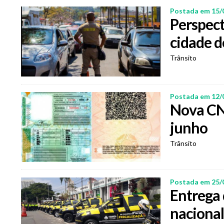
Postada em 15/
Perspect
cidade d
Trânsito
Postada em 12/
Nova CN
junho
Trânsito
Postada em 25/
Entrega 
nacional