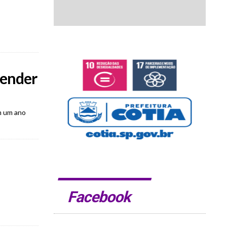
pender
m um ano
Facebook