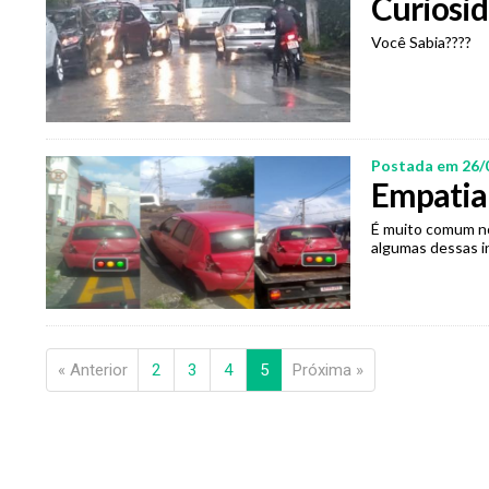
Curiosid
Você Sabia????
Postada em 26/
Empatia 
É muito comum no
algumas dessas i
« Anterior
2
3
4
5
Próxima »