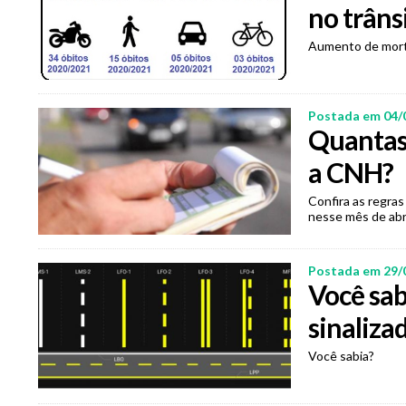
no trâns
Aumento de morta
Postada em 04/
Quantas 
a CNH?
Confira as regra
nesse mês de abri
Postada em 29/
Você sab
sinaliza
Você sabia?