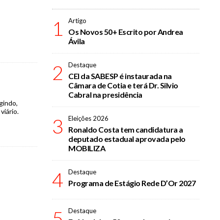
1
Artigo
Os Novos 50+ Escrito por Andrea
Ávila
2
Destaque
CEI da SABESP é instaurada na
Câmara de Cotia e terá Dr. Silvio
Cabral na presidência
gindo,
iário.
3
Eleições 2026
Ronaldo Costa tem candidatura a
deputado estadual aprovada pelo
MOBILIZA
4
Destaque
Programa de Estágio Rede D’Or 2027
5
Destaque