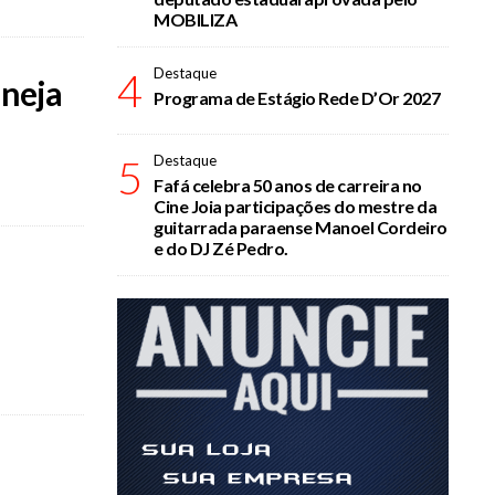
MOBILIZA
4
Destaque
aneja
Programa de Estágio Rede D’Or 2027
5
Destaque
Fafá celebra 50 anos de carreira no
Cine Joia participações do mestre da
guitarrada paraense Manoel Cordeiro
e do DJ Zé Pedro.