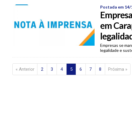
Postada em 14/
Empresa
em Cara
legalida
Empresas se man
legalidade e sust
« Anterior
2
3
4
5
6
7
8
Próxima »