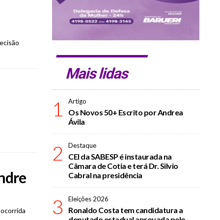
ecisão
Mais lidas
1
Artigo
Os Novos 50+ Escrito por Andrea
Ávila
2
Destaque
CEI da SABESP é instaurada na
Câmara de Cotia e terá Dr. Silvio
ndre
Cabral na presidência
3
Eleições 2026
Ronaldo Costa tem candidatura a
 ocorrida
deputado estadual aprovada pelo