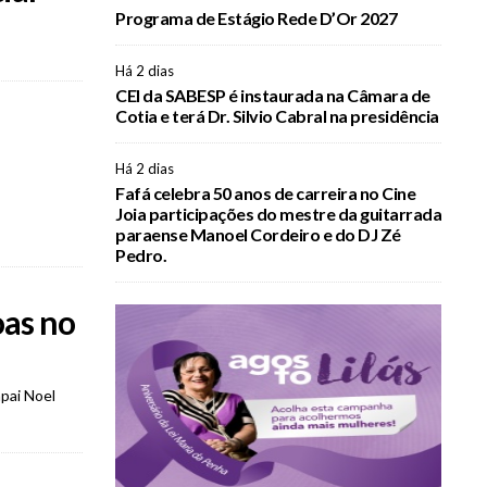
Programa de Estágio Rede D’Or 2027
Há 2 dias
CEI da SABESP é instaurada na Câmara de
Cotia e terá Dr. Silvio Cabral na presidência
Há 2 dias
Fafá celebra 50 anos de carreira no Cine
Joia participações do mestre da guitarrada
paraense Manoel Cordeiro e do DJ Zé
Pedro.
oas no
pai Noel