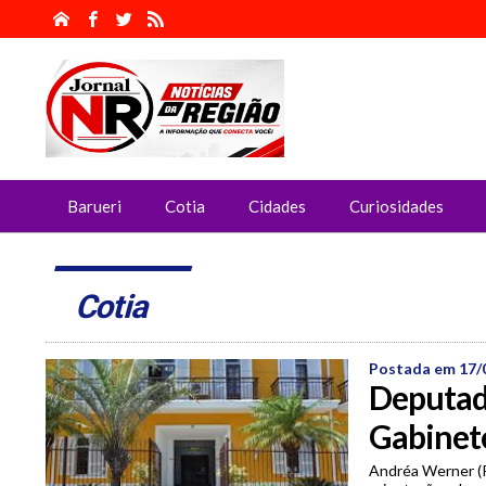
Barueri
Cotia
Cidades
Curiosidades
Cotia
Postada em 17/
Deputada
Gabinet
Andréa Werner (P