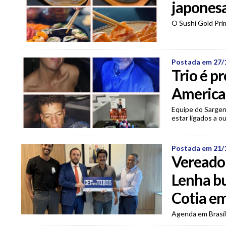
japonesa
O Sushi Gold Pri
Postada em 27/
Trio é p
America
Equipe do Sargen
estar ligados a o
Postada em 21/
Vereador
Lenha bu
Cotia em
Agenda em Brasíl