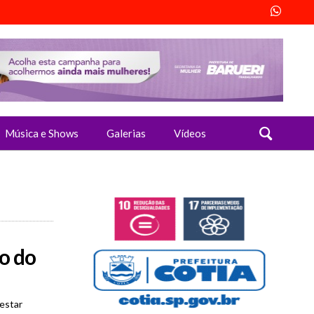
Música e Shows
Galerias
Vídeos
o do
estar