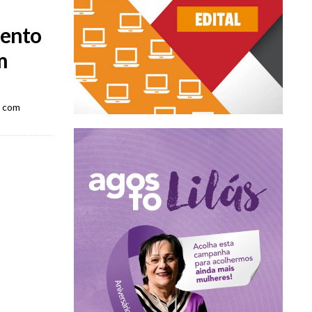
mento
m
o com