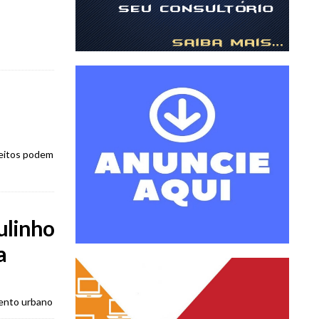
peitos podem
aulinho
a
mento urbano