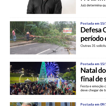
Juiz determina q
Postada em 15/
Defesa C
período 
Outras 31 solici
Postada em 15/
Natal do
final de
Festa e emoção c
deve chegar de tr
Postada em 09/