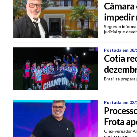
Câmara 
impedir 
Segundo informaç
judicial que devo
Postada em 08/
Cotia re
dezemb
Brasil se prepara
Postada em 02/
Processo
Frota ap
O ex-vereador Al
nesta semana.