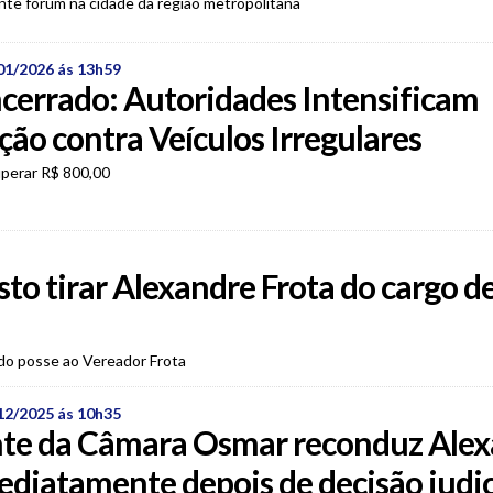
nte fórum na cidade da região metropolitana
01/2026 ás 13h59
cerrado: Autoridades Intensificam
ação contra Veículos Irregulares
perar R$ 800,00
to tirar Alexandre Frota do cargo d
do posse ao Vereador Frota
12/2025 ás 10h35
nte da Câmara Osmar reconduz Ale
ediatamente depois de decisão judic