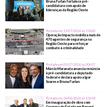
Bruna Furlan fortalece pré-
candidatura com apoio de
lideranças da Região Oeste
Postada em 13/07/2026 ás 15h00
Operação Impacto mobiliza mais de
470 agentes de segurança na
Região Oeste para reforçar
combate à criminalidade
Postada em 05/07/2026 ás 00h37
Márcio Maranata anuncia renúncia
à pré-candidatura a deputado
federal e declara apoio a Igor
Soares e Bruna Furlan
Postada em 26/06/2026 ás 15h58
Em inauguração de obra com
Governo do Estado em Barueri,