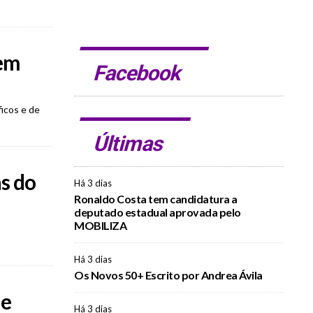
 em
Facebook
icos e de
Últimas
s do
Há 3 dias
Ronaldo Costa tem candidatura a
deputado estadual aprovada pelo
MOBILIZA
Há 3 dias
Os Novos 50+ Escrito por Andrea Ávila
de
Há 3 dias