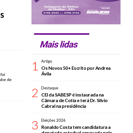
s
Mais lidas
1
Artigo
Os Novos 50+ Escrito por Andrea
Ávila
foi
lube de
2
Destaque
CEI da SABESP é instaurada na
Câmara de Cotia e terá Dr. Silvio
Cabral na presidência
3
Eleições 2026
Ronaldo Costa tem candidatura a
deputado estadual aprovada pelo