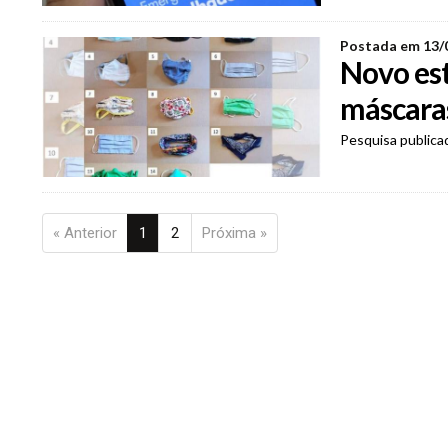
Postada em 13/
Novo est
máscaras
Pesquisa publica
« Anterior
1
2
Próxima »