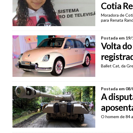
Cotia Re
Moradora de Coti
para Renata Rand
Postada em 19/
Volta do
registra
Ballet Cat, da Gr
Postada em 08/
A disput
aposent
O homem de 84 an