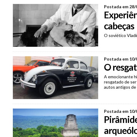
Postada em 28/
Experiên
cabeças
O soviético Vladi
Postada em 10/
O resgat
A emocionante his
resgatado de ser
autos antigos de
Postada em 10/
Pirâmide
arqueólo