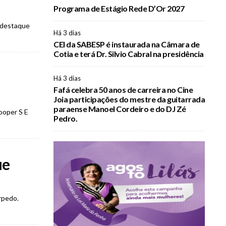
Programa de Estágio Rede D’Or 2027
u destaque
Há 3 dias
CEI da SABESP é instaurada na Câmara de
Cotia e terá Dr. Silvio Cabral na presidência
Há 3 dias
Fafá celebra 50 anos de carreira no Cine
Joia participações do mestre da guitarrada
paraense Manoel Cordeiro e do DJ Zé
ooper S E
Pedro.
ue
rpedo.