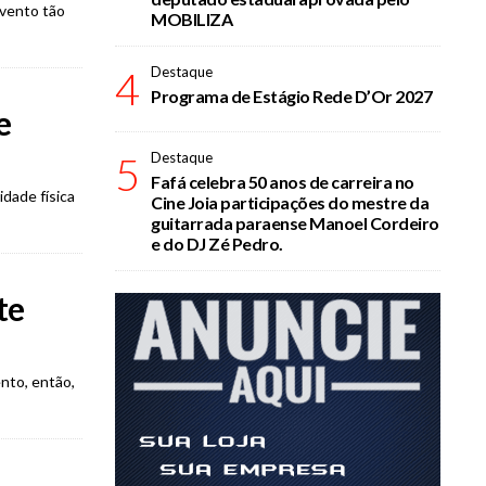
evento tão
MOBILIZA
4
Destaque
Programa de Estágio Rede D’Or 2027
e
5
Destaque
Fafá celebra 50 anos de carreira no
dade física
Cine Joia participações do mestre da
guitarrada paraense Manoel Cordeiro
e do DJ Zé Pedro.
te
nto, então,