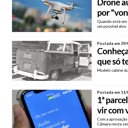
Drone a
por "von
Quando está em m
um possível alvo.
Postada em 29/
Conheça
que só t
Modelo cabine dup
Postada em 11/
1ª parce
vir com 
Com a aprovação 
Câmara nesta sema