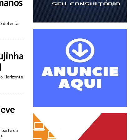
umanos
é detectar
ujinha
l
lo Horizonte
deve
 parte da
).