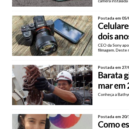
câmera instalada 
Postada em 05/
Celulare
dois ano
CEO da Sony apon
filmagem. Deste 
Postada em 27/
Barata g
mar em 
Conheça a Bathyn
Postada em 20/
Como es