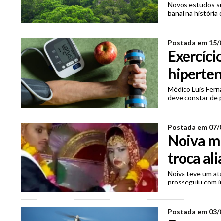
Novos estudos su
banal na história
Postada em 15/
Exercíci
hiperte
Médico Luis Fern
deve constar de p
Postada em 07/
Noiva mo
troca al
Noiva teve um ata
prosseguiu com i
Postada em 03/