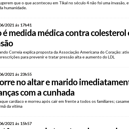
gerem que o que aconteceu em Tikal no século 4 não foi uma invasão, 
 da humanidade.
06/2021 ás 17h41
o é medida médica contra colesterol 
nsão
ando Correia explica proposta da Associação Americana do Coração: ativi
rescrições para prevenir e tratar pressão alta e aumento do LDL
06/2021 ás 23h55
rre no altar e marido imediatamen
ianças com a cunhada
que cardíaco e morreu após cair em frente a todos os familiares; casame
rmã da vítima
06/2021 ás 15h57