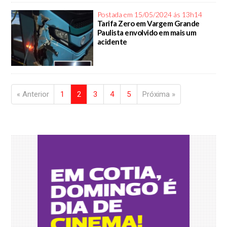
Postada em 15/05/2024 ás 13h14
Tarifa Zero em Vargem Grande
Paulista envolvido em mais um
acidente
« Anterior
1
2
3
4
5
Próxima »