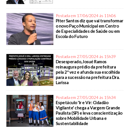
Postada em 17/06/2024 ás 11h06
Piter Santos diz que vai transformar
o novo Paço Municipal em Centro
de Especialidades de Saúde ou em
Escola do Futuro
Postada em 27/05/2024 ás 15h39
Desesperado, Josué Ramos
reinaugura prédio da prefeitura
pela 2ª vez e afunda sua escolhida
para a sucessão na prefeitura Dra.
Larissa
Postada em 27/05/2024 ás 15h34
Espetáculo 'Ir e Vir: Cidadão
Vigilante' chega a Vargem Grande
Paulista (SP) e leva conscientização
sobre Mobilidade Urbana e
Sustentabilidade