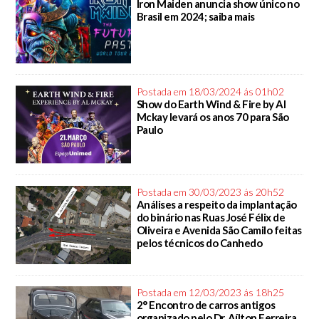
Iron Maiden anuncia show único no
Brasil em 2024; saiba mais
Postada em 18/03/2024 ás 01h02
Show do Earth Wind & Fire by Al
Mckay levará os anos 70 para São
Paulo
Postada em 30/03/2023 ás 20h52
Análises a respeito da implantação
do binário nas Ruas José Félix de
Oliveira e Avenida São Camilo feitas
pelos técnicos do Canhedo
Postada em 12/03/2023 ás 18h25
2° Encontro de carros antigos
organizado pelo Dr. Aílton Ferreira