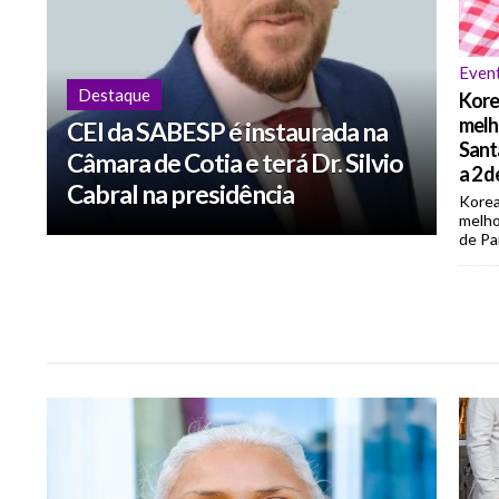
Even
Destaque
Korea
melh
CEI da SABESP é instaurada na
Sant
Câmara de Cotia e terá Dr. Silvio
a 2 
Cabral na presidência
Korea
melho
de Par