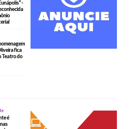
unápolis” -
econhecida
mônio
erial
 homenagem
liveira fica
o Teatro do
te
nte é
 nas