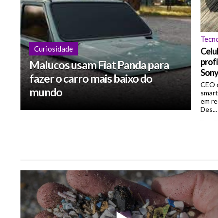
Tecn
Curiosidade
Celu
profi
Malucos usam Fiat Panda para
Son
fazer o carro mais baixo do
CEO d
mundo
smart
em re
Des...