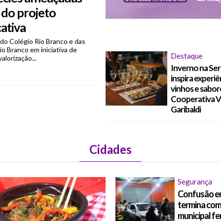
 do projeto
ativa
do Colégio Rio Branco e das
o Branco em iniciativa de
Destaque
alorização...
Inverno na Se
inspira experiê
vinhos e sabor
Cooperativa Vi
Garibaldi
Cidades
Segurança
Confusão em
termina com
municipal fe