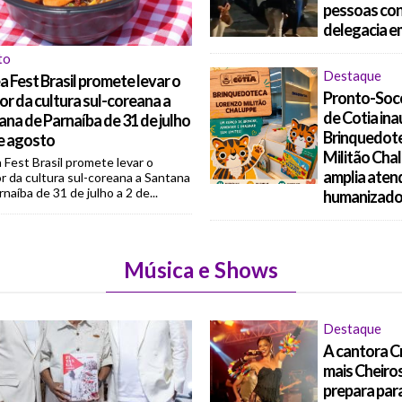
pessoas con
delegacia e
to
Destaque
 Fest Brasil promete levar o
Pronto-Soco
or da cultura sul-coreana a
de Cotia in
ana de Parnaíba de 31 de julho
Brinquedot
de agosto
Militão Cha
 Fest Brasil promete levar o
amplia aten
r da cultura sul-coreana a Santana
naíba de 31 de julho a 2 de...
humanizado 
Música e Shows
Destaque
A cantora Cr
mais Cheiro
prepara para