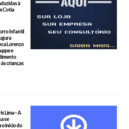
duzidas à
m Cotia
rro Infantil
augura
eca Lorenzo
luppe e
dimento
às crianças
is Lima – A
sa se
 o início do