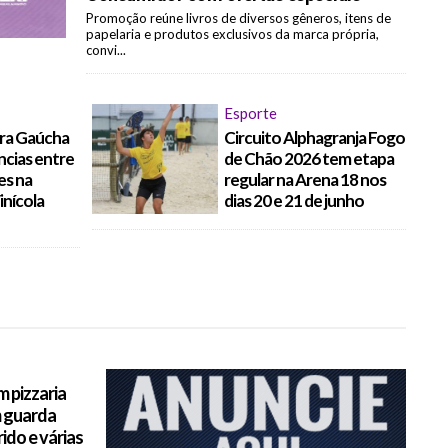
Promoção reúne livros de diversos gêneros, itens de
papelaria e produtos exclusivos da marca própria,
convi...
Esporte
rra Gaúcha
Circuito Alphagranja Fogo
ncias entre
de Chão 2026 tem etapa
es na
regular na Arena 18 nos
nícola
dias 20 e 21 de junho
 pizzaria
 guarda
rido e várias