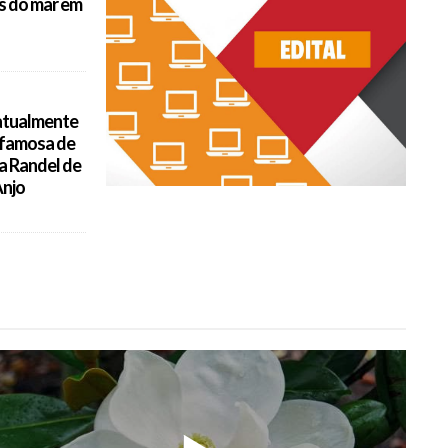
s do mar em
atualmente
 famosa de
a Randel de
Anjo