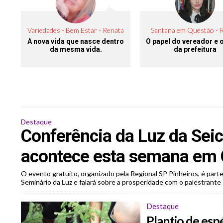
Variedades - Bem Estar - Renata
Santana em Questão - 
Job
Toian
A nova vida que nasce dentro
O papel do vereador e 
da mesma vida.
da prefeitura
Destaque
Conferência da Luz da Sei
acontece esta semana em 
O evento gratuito, organizado pela Regional SP Pinheiros, é part
Seminário da Luz e falará sobre a prosperidade com o palestrante
Destaque
Plantio de es