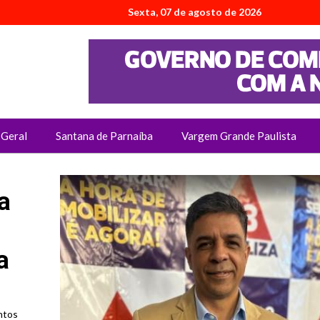
Sexta, 07 de agosto de 2026
Geral
Santana de Parnaíba
Vargem Grande Paulista
a
a
ntos