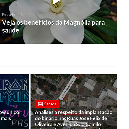
Postado há 5 anos
Veja os benefícios da Magnólia para
saúde
5 fotos
how único
Análises a respeito da implantação
 mais
do binário nas Ruas José Félix de
Oliveira e Avenida São Camilo