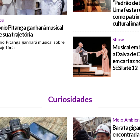
“Pedrão de E
Uma festa r
como patri
ca
cultural imat
nio Pitanga ganhará musical
 sua trajetória
Show
io Pitanga ganhará musical sobre
Musical em
ajetória
a Dalva de O
em cartaz n
SESI até 12
Curiosidades
Meio Ambien
Barata giga
encontrada