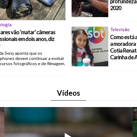
profundeza
2020
ologia
Televisão
lares vão ‘matar’ câmeras
Como está 
ssionais em dois anos, diz
a moradora
y
Cotia Renat
a Sony aponta que os
Carinha de 
phones devem continuar a evoluir
cursos fotográficos e de filmagem.
Vídeos