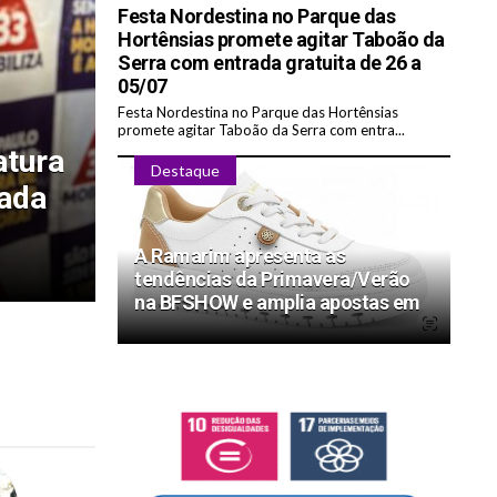
Festa Nordestina no Parque das
Hortênsias promete agitar Taboão da
Serra com entrada gratuita de 26 a
05/07
Festa Nordestina no Parque das Hortênsias
Artigo
promete agitar Taboão da Serra com entra...
atura
Os Novos 50+ Escrito por
Destaque
vada
Andrea Ávila
A Ramarim apresenta as
tendências da Primavera/Verão
na BFSHOW e amplia apostas em
conforto e inovação