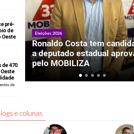
ce pré-
oio de
Eleições 2026
o Oeste
Ronaldo Costa tem candid
a deputado estadual apro
pelo MOBILIZA
 de 470
 Oeste
lidade
entes de
logs e colunas