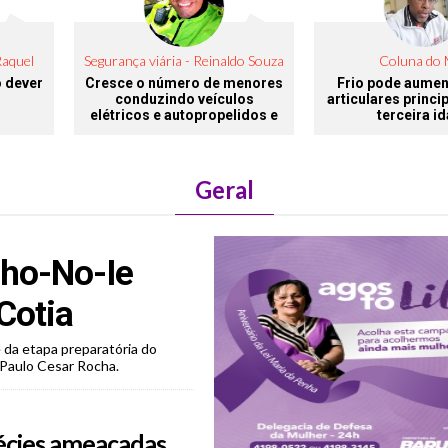
Raquel
Segurança viária - Reinaldo Souza
Coluna do
o dever
Cresce o número de menores
Frio pode aumen
conduzindo veículos
articulares princi
elétricos e autopropelidos e
terceira i
aumenta preocupação com
sinistros e riscos de lesões
no trânsito
Geral
cho-No-Ie
Cotia
e da etapa preparatória do
 Paulo Cesar Rocha.
pécies ameaçadas