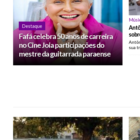
Músi
Destaque
Antô
sobre
Fafá celebra 50 anos de carreira
Antôn
no Cine Joia participações do
sua tr
mestre da guitarrada paraense
Manoel Cordeiro e do DJ Zé
Pedro.