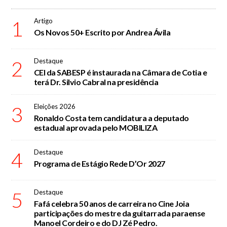
1
Artigo
Os Novos 50+ Escrito por Andrea Ávila
2
Destaque
CEI da SABESP é instaurada na Câmara de Cotia e
terá Dr. Silvio Cabral na presidência
3
Eleições 2026
Ronaldo Costa tem candidatura a deputado
estadual aprovada pelo MOBILIZA
4
Destaque
Programa de Estágio Rede D’Or 2027
5
Destaque
Fafá celebra 50 anos de carreira no Cine Joia
participações do mestre da guitarrada paraense
Manoel Cordeiro e do DJ Zé Pedro.