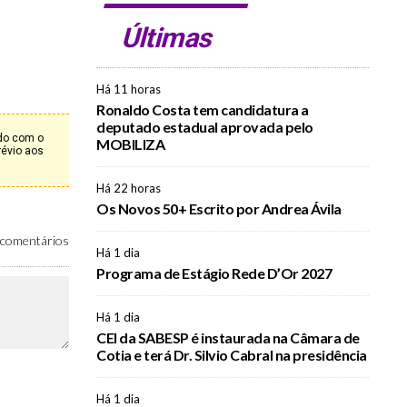
Últimas
Há 11 horas
Ronaldo Costa tem candidatura a
deputado estadual aprovada pelo
rdo com o
MOBILIZA
révio aos
Há 22 horas
Os Novos 50+ Escrito por Andrea Ávila
comentários
Há 1 dia
Programa de Estágio Rede D’Or 2027
Há 1 dia
CEI da SABESP é instaurada na Câmara de
Cotia e terá Dr. Silvio Cabral na presidência
Há 1 dia