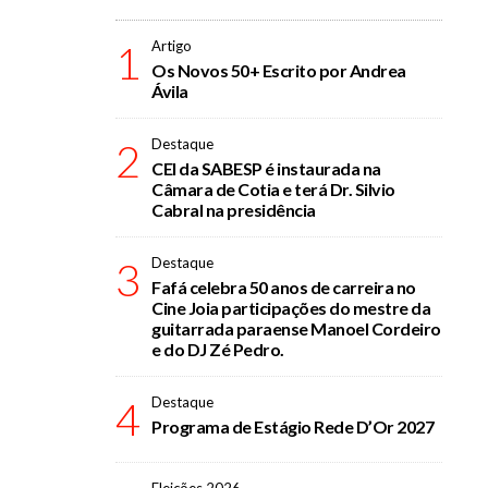
1
Artigo
Os Novos 50+ Escrito por Andrea
Ávila
2
Destaque
CEI da SABESP é instaurada na
Câmara de Cotia e terá Dr. Silvio
Cabral na presidência
3
Destaque
Fafá celebra 50 anos de carreira no
Cine Joia participações do mestre da
guitarrada paraense Manoel Cordeiro
e do DJ Zé Pedro.
4
Destaque
Programa de Estágio Rede D’Or 2027