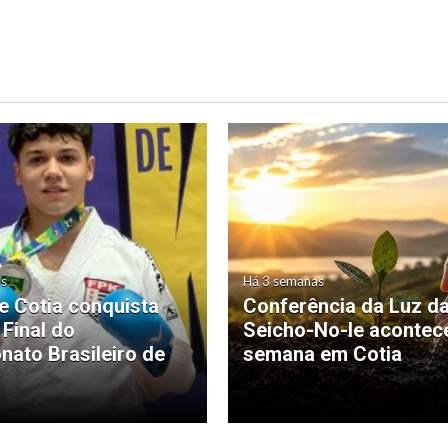
as
Há 3 semanas
de Cotia conquista
Conferência da Luz d
 Final do
Seicho-No-Ie acontec
ato Brasileiro de
semana em Cotia