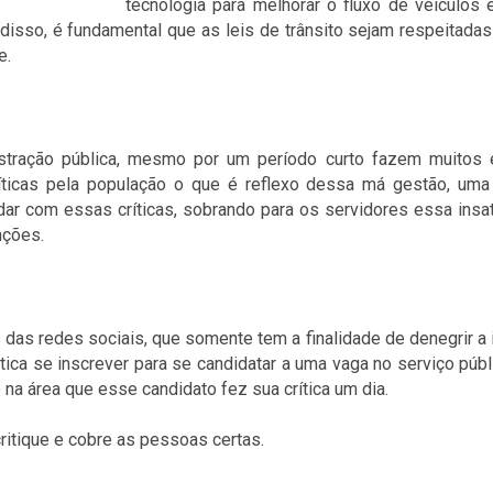
tecnologia para melhorar o fluxo de veículos e
disso, é fundamental que as leis de trânsito sejam respeitadas
e.
istração pública, mesmo por um período curto fazem muitos 
ticas pela população o que é reflexo dessa má gestão, um
idar com essas críticas, sobrando para os servidores essa insa
nções.
s das redes sociais, que somente tem a finalidade de denegrir 
itica se inscrever para se candidatar a uma vaga no serviço púb
na área que esse candidato fez sua crítica um dia.
ritique e cobre as pessoas certas.