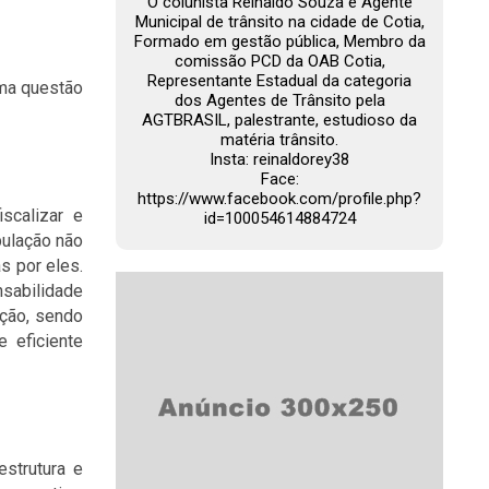
O colunista Reinaldo Souza é Agente
Municipal de trânsito na cidade de Cotia,
Formado em gestão pública, Membro da
comissão PCD da OAB Cotia,
Representante Estadual da categoria
uma questão
dos Agentes de Trânsito pela
AGTBRASIL, palestrante, estudioso da
matéria trânsito.
Insta: reinaldorey38
Face:
https://www.facebook.com/profile.php?
scalizar e
id=100054614884724
pulação não
s por eles.
bilidade
ação, sendo
 eficiente
estrutura e