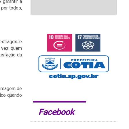
 garantir a
 por todos,
estragos e
a vez quem
tisfação da
a imagem de
lico quando
Facebook