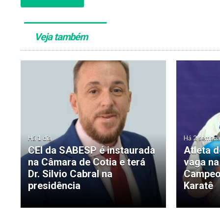
Veja também
Há 1 dia
Há 2 seman
CEI da SABESP é instaurada
Atleta 
na Câmara de Cotia e terá
vaga na
Dr. Silvio Cabral na
Campeon
presidência
Karatê