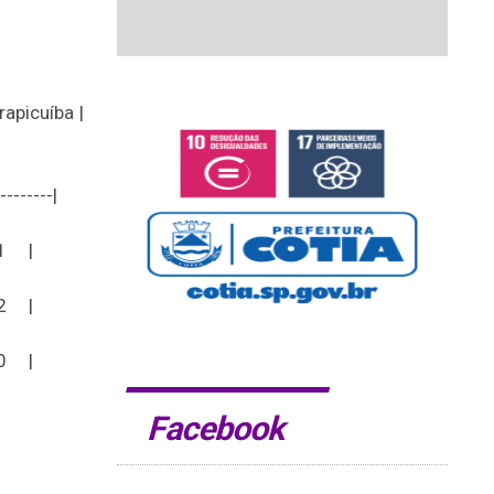
rapicuíba |
|--------|
1 |
2 |
0 |
Facebook