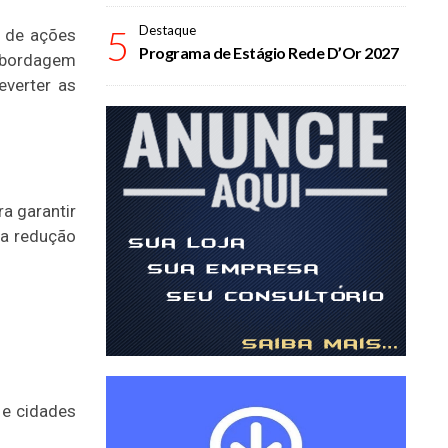
5
Destaque
e de ações
Programa de Estágio Rede D’Or 2027
abordagem
everter as
a garantir
na redução
 e cidades