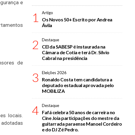
egurança e
1
Artigo
Os Novos 50+ Escrito por Andrea
rtamentos
Ávila
2
Destaque
CEI da SABESP é instaurada na
Câmara de Cotia e terá Dr. Silvio
Cabral na presidência
nsores de
3
Eleições 2026
Ronaldo Costa tem candidatura a
deputado estadual aprovada pelo
MOBILIZA
4
Destaque
Fafá celebra 50 anos de carreira no
s locais.
Cine Joia participações do mestre da
r adotadas
guitarrada paraense Manoel Cordeiro
e do DJ Zé Pedro.