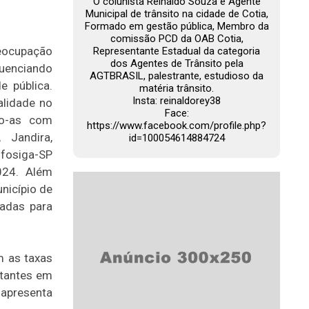
O colunista Reinaldo Souza é Agente
Municipal de trânsito na cidade de Cotia,
Formado em gestão pública, Membro da
comissão PCD da OAB Cotia,
eocupação
Representante Estadual da categoria
dos Agentes de Trânsito pela
uenciando
AGTBRASIL, palestrante, estudioso da
e pública.
matéria trânsito.
Insta: reinaldorey38
alidade no
Face:
do-as com
https://www.facebook.com/profile.php?
 Jandira,
id=100054614884724
nfosiga-SP
024. Além
nicípio de
adas para
m as taxas
itantes em
 apresenta