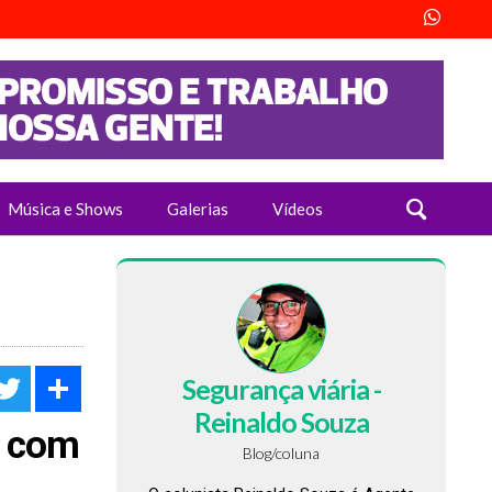
Música e Shows
Galerias
Vídeos
acebook
Twitter
Share
Segurança viária -
Reinaldo Souza
o com
Blog/coluna