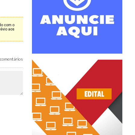
rdo com o
révio aos
comentários