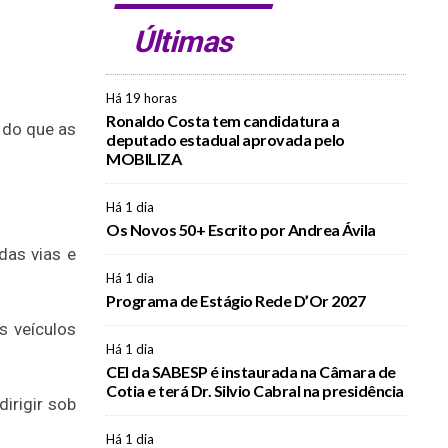
Últimas
Há 19 horas
Ronaldo Costa tem candidatura a
 do que as
deputado estadual aprovada pelo
MOBILIZA
Há 1 dia
Os Novos 50+ Escrito por Andrea Ávila
das vias e
Há 1 dia
Programa de Estágio Rede D’Or 2027
s veículos
Há 1 dia
CEI da SABESP é instaurada na Câmara de
Cotia e terá Dr. Silvio Cabral na presidência
irigir sob
Há 1 dia