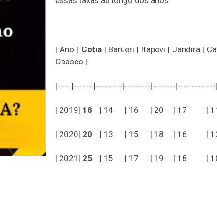
essas taxas ao longo dos anos.
| Ano |
Cotia
| Barueri | Itapevi | Jandira | Ca
Osasco |
|-----|-------|---------|---------|--------|-------------
| 2019|
18
| 14 | 16 | 20 | 17 | 1
| 2020|
20
| 13 | 15 | 18 | 16 | 1
| 2021|
25
| 15 | 17 | 19 | 18 | 1