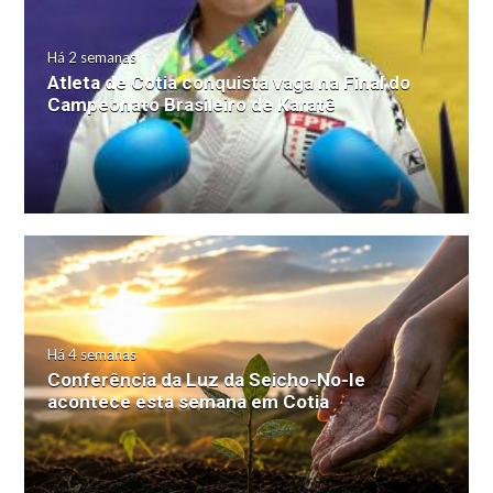
Há 2 semanas
Atleta de Cotia conquista vaga na Final do
Campeonato Brasileiro de Karatê
Há 4 semanas
Conferência da Luz da Seicho-No-Ie
acontece esta semana em Cotia