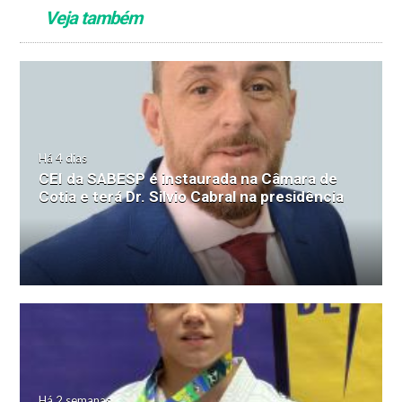
Veja também
Há 4 dias
CEI da SABESP é instaurada na Câmara de
Cotia e terá Dr. Silvio Cabral na presidência
Há 2 semanas