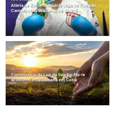
Atleta de Cotia conquista vaga na Final do
Campeonato Brasileiro de Karatê
Há 4 semanas
Conferência da Luz da Seicho-No-Ie
acontece esta semana em Cotia