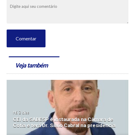
Comentar
Veja também
Há 2 dias
CEI da SABESP é instaurada na Câmara de
Cotia e terá Dr. Silvio Cabral na presidência