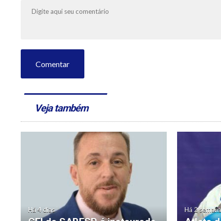
Comentar
Veja também
Há 4 dias
Há 2 seman