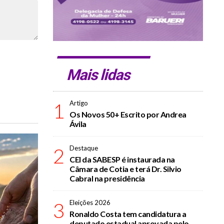
Mais lidas
1
Artigo
Os Novos 50+ Escrito por Andrea
Ávila
2
Destaque
CEI da SABESP é instaurada na
Câmara de Cotia e terá Dr. Silvio
Cabral na presidência
3
Eleições 2026
Ronaldo Costa tem candidatura a
deputado estadual aprovada pelo