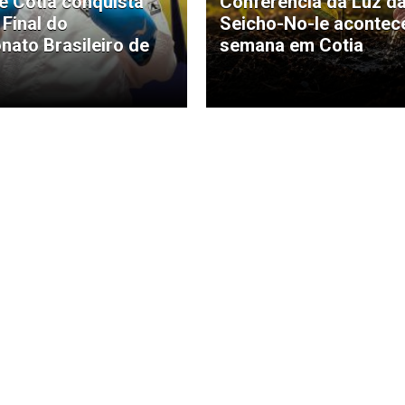
de Cotia conquista
Conferência da Luz d
 Final do
Seicho-No-Ie acontec
ato Brasileiro de
semana em Cotia