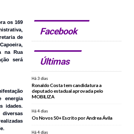
bra os 169
Facebook
istrativa,
etaria de
Capoeira,
da na Rua
Últimas
ação será
Há 3 dias
Ronaldo Costa tem candidatura a
deputado estadual aprovada pelo
nifestação
MOBILIZA
e energia
s idades.
Há 4 dias
 diversas
Os Novos 50+ Escrito por Andrea Ávila
realizadas
e.
Há 4 dias