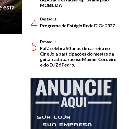
a
MOBILIZA
e esta
4
Destaque
Programa de Estágio Rede D’Or 2027
5
Destaque
Fafá celebra 50 anos de carreira no
Cine Joia participações do mestre da
guitarrada paraense Manoel Cordeiro
e do DJ Zé Pedro.