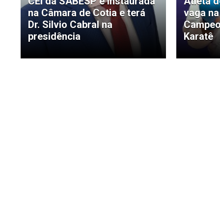
CEI da SABESP é instaurada
Atleta 
na Câmara de Cotia e terá
vaga na
Dr. Silvio Cabral na
Campeon
presidência
Karatê