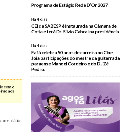
Programa de Estágio Rede D’Or 2027
Há 4 dias
CEI da SABESP é instaurada na Câmara de
Cotia e terá Dr. Silvio Cabral na presidência
Há 4 dias
Fafá celebra 50 anos de carreira no Cine
Joia participações do mestre da guitarrada
paraense Manoel Cordeiro e do DJ Zé
Pedro.
rdo com o
révio aos
comentários