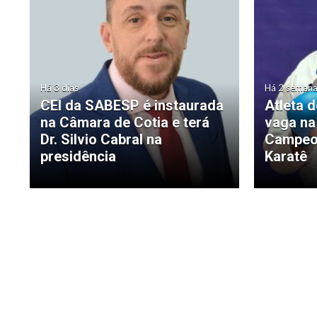
Há 3 dias
Há 2 seman
CEI da SABESP é instaurada
Atleta 
na Câmara de Cotia e terá
vaga na
Dr. Silvio Cabral na
Campeon
presidência
Karatê