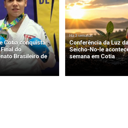
as
Há 3 semanas
de Cotia conquista
Conferência da Luz d
 Final do
Seicho-No-Ie acontec
ato Brasileiro de
semana em Cotia