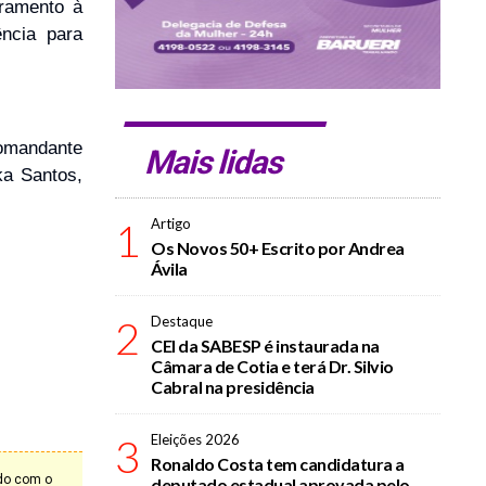
oramento à
ência para
comandante
Mais lidas
ka Santos,
1
Artigo
Os Novos 50+ Escrito por Andrea
Ávila
2
Destaque
CEI da SABESP é instaurada na
Câmara de Cotia e terá Dr. Silvio
Cabral na presidência
3
Eleições 2026
Ronaldo Costa tem candidatura a
rdo com o
deputado estadual aprovada pelo