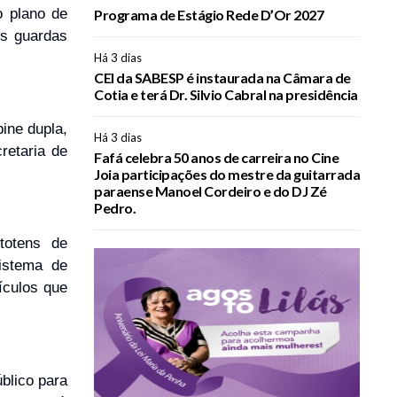
o plano de
Programa de Estágio Rede D’Or 2027
s guardas
Há 3 dias
CEI da SABESP é instaurada na Câmara de
Cotia e terá Dr. Silvio Cabral na presidência
ine dupla,
Há 3 dias
retaria de
Fafá celebra 50 anos de carreira no Cine
Joia participações do mestre da guitarrada
paraense Manoel Cordeiro e do DJ Zé
Pedro.
totens de
istema de
ículos que
blico para