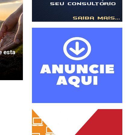
a
e esta