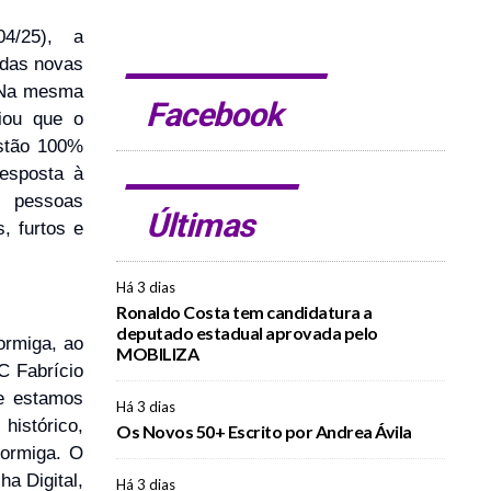
04/25), a
a das novas
. Na mesma
Facebook
ciou que o
estão 100%
resposta à
 pessoas
Últimas
, furtos e
Há 3 dias
Ronaldo Costa tem candidatura a
deputado estadual aprovada pelo
Formiga, ao
MOBILIZA
C Fabrício
e estamos
Há 3 dias
histórico,
Os Novos 50+ Escrito por Andrea Ávila
Formiga. O
a Digital,
Há 3 dias