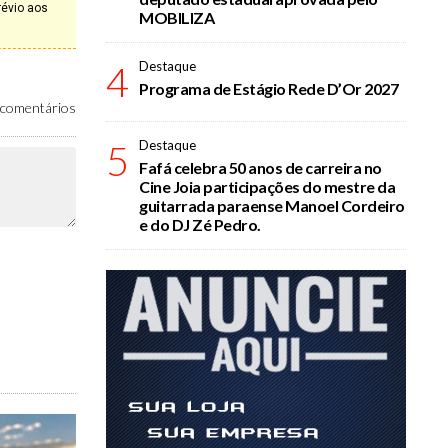
révio aos
MOBILIZA
4
Destaque
Programa de Estágio Rede D’Or 2027
comentários
5
Destaque
Fafá celebra 50 anos de carreira no
Cine Joia participações do mestre da
guitarrada paraense Manoel Cordeiro
e do DJ Zé Pedro.