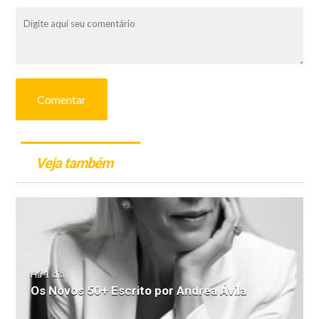
Comentar
Veja também
Há 1 dia
Os Novos 50+ Escrito por Andrea Ávila