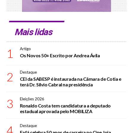
Mais lidas
1
Artigo
Os Novos 50+ Escrito por Andrea Ávila
2
Destaque
CEI da SABESP é instaurada na Câmara de Cotia e
terá Dr. Silvio Cabral na presidência
3
Eleições 2026
Ronaldo Costa tem candidatura a deputado
estadual aprovada pelo MOBILIZA
4
Destaque
Fafá celebra 50 anos de carreira no Cine Joia