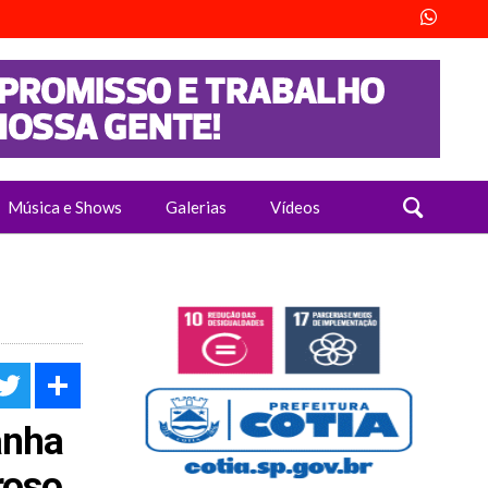
Música e Shows
Galerias
Vídeos
acebook
Twitter
Share
anha
roso