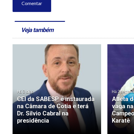
Comentar
Veja também
Há 3 dias
Há 2 seman
CEI da SABESP é instaurada
Atleta 
na Câmara de Cotia e terá
vaga na
Dr. Silvio Cabral na
Campeon
presidência
Karatê