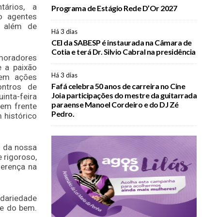
tários, a
Programa de Estágio Rede D’Or 2027
o agentes
, além de
Há 3 dias
CEI da SABESP é instaurada na Câmara de
Cotia e terá Dr. Silvio Cabral na presidência
moradores
e a paixão
Há 3 dias
 em ações
Fafá celebra 50 anos de carreira no Cine
ontros de
Joia participações do mestre da guitarrada
inta-feira
paraense Manoel Cordeiro e do DJ Zé
em frente
Pedro.
 histórico
o da nossa
 rigoroso,
ferença na
idariedade
te do bem.