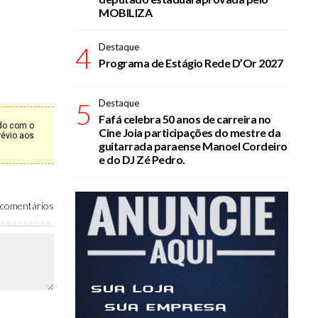
MOBILIZA
4
Destaque
Programa de Estágio Rede D’Or 2027
5
Destaque
Fafá celebra 50 anos de carreira no
rdo com o
Cine Joia participações do mestre da
révio aos
guitarrada paraense Manoel Cordeiro
e do DJ Zé Pedro.
comentários