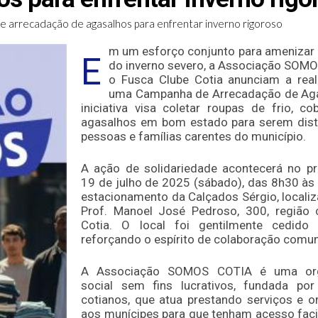
 arrecadação de agasalhos para enfrentar inverno rigoroso
m um esforço conjunto para amenizar 
E
do inverno severo, a Associação SOM
o Fusca Clube Cotia anunciam a rea
uma Campanha de Arrecadação de Aga
iniciativa visa coletar roupas de frio, co
agasalhos em bom estado para serem dist
pessoas e famílias carentes do município.
A ação de solidariedade acontecerá no p
19 de julho de 2025 (sábado), das 8h30 às
estacionamento da Calçados Sérgio, localiz
Prof. Manoel José Pedroso, 300, região 
Cotia. O local foi gentilmente cedido p
reforçando o espírito de colaboração comuni
A Associação SOMOS COTIA é uma org
social sem fins lucrativos, fundada por
cotianos, que atua prestando serviços e o
aos munícipes para que tenham acesso faci