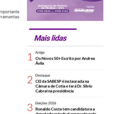
mportante
erramentas
Mais lidas
1
Artigo
Os Novos 50+ Escrito por Andrea
Ávila
2
Destaque
CEI da SABESP é instaurada na
Câmara de Cotia e terá Dr. Silvio
Cabral na presidência
3
Eleições 2026
Ronaldo Costa tem candidatura a
deputado estadual aprovada pelo