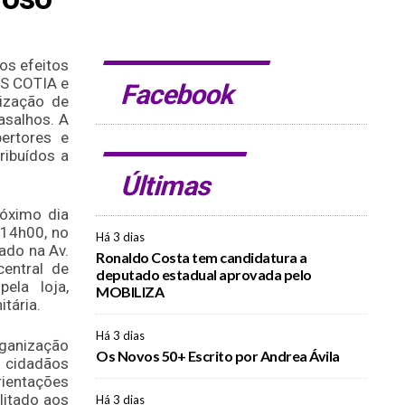
os efeitos
OS COTIA e
Facebook
lização de
salhos. A
bertores e
ribuídos a
Últimas
róximo dia
 14h00, no
Há 3 dias
ado na Av.
Ronaldo Costa tem candidatura a
central de
deputado estadual aprovada pelo
ela loja,
MOBILIZA
tária.
Há 3 dias
anização
Os Novos 50+ Escrito por Andrea Ávila
 cidadãos
rientações
litado aos
Há 3 dias