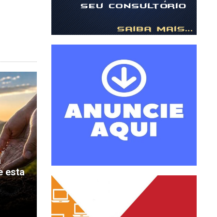
a
e esta