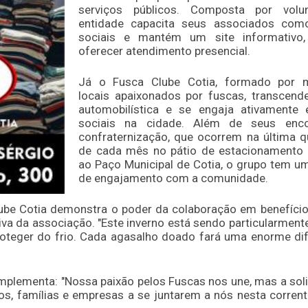
serviços públicos. Composta por volun
entidade capacita seus associados com
sociais e mantém um site informativo
oferecer atendimento presencial.
Já o Fusca Clube Cotia, formado por 
locais apaixonados por fuscas, transcend
automobilística e se engaja ativamente
sociais na cidade. Além de seus enc
confraternização, que ocorrem na última qu
de cada mês no pátio de estacionamento 
ao Paço Municipal de Cotia, o grupo tem um
de engajamento com a comunidade.
ube Cotia demonstra o poder da colaboração em benefíci
iva da associação. "Este inverno está sendo particularmente
oteger do frio. Cada agasalho doado fará uma enorme di
mplementa: "Nossa paixão pelos Fuscas nos une, mas a sol
s, famílias e empresas a se juntarem a nós nesta corren