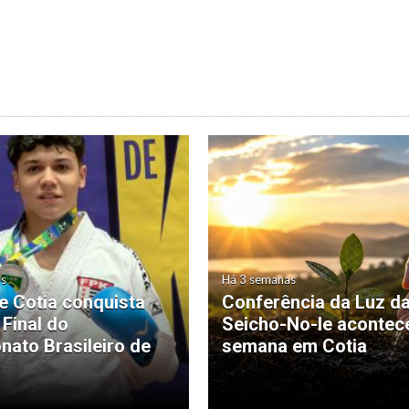
as
Há 3 semanas
de Cotia conquista
Conferência da Luz d
 Final do
Seicho-No-Ie acontec
ato Brasileiro de
semana em Cotia