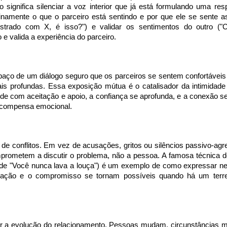
 significa silenciar a voz interior que já está formulando uma re
namente o que o parceiro está sentindo e por que ele se sente a
frustrado com X, é isso?") e validar os sentimentos do outro (
 e valida a experiência do parceiro.
paço de um diálogo seguro que os parceiros se sentem confortáveis
s profundas. Essa exposição mútua é o catalisador da intimidade 
de com aceitação e apoio, a confiança se aprofunda, e a conexão s
recompensa emocional.
z de conflitos. Em vez de acusações, gritos ou silêncios passivo-ag
mprometem a discutir o problema, não a pessoa. A famosa técnica d
z de "Você nunca lava a louça") é um exemplo de como expressar n
iação e o compromisso se tornam possíveis quando há um terren
r a evolução do relacionamento. Pessoas mudam, circunstâncias 