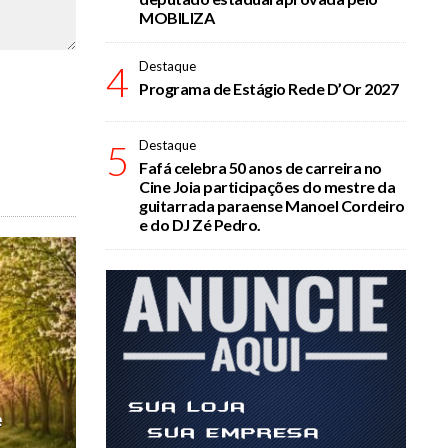
MOBILIZA
4
Destaque
Programa de Estágio Rede D’Or 2027
5
Destaque
Fafá celebra 50 anos de carreira no
Cine Joia participações do mestre da
guitarrada paraense Manoel Cordeiro
e do DJ Zé Pedro.
e
.