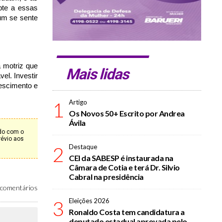
pte a essas
 um se sente
 motriz que
Mais lidas
el. Investir
rescimento e
1
Artigo
Os Novos 50+ Escrito por Andrea
Ávila
rdo com o
révio aos
2
Destaque
CEI da SABESP é instaurada na
Câmara de Cotia e terá Dr. Silvio
Cabral na presidência
comentários
3
Eleições 2026
Ronaldo Costa tem candidatura a
deputado estadual aprovada pelo