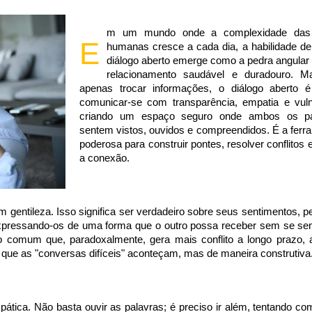
m um mundo onde a complexidade das 
E
humanas cresce a cada dia, a habilidade d
diálogo aberto emerge como a pedra angular
relacionamento saudável e duradouro. M
apenas trocar informações, o diálogo aberto 
comunicar-se com transparência, empatia e vulne
criando um espaço seguro onde ambos os pa
sentem vistos, ouvidos e compreendidos. É a ferr
poderosa para construir pontes, resolver conflitos 
a conexão.
om gentileza. Isso significa ser verdadeiro sobre seus sentimentos,
pressando-os de uma forma que o outro possa receber sem se sent
ro comum que, paradoxalmente, gera mais conflito a longo prazo,
 que as "conversas difíceis" aconteçam, mas de maneira construtiva
pática. Não basta ouvir as palavras; é preciso ir além, tentando c