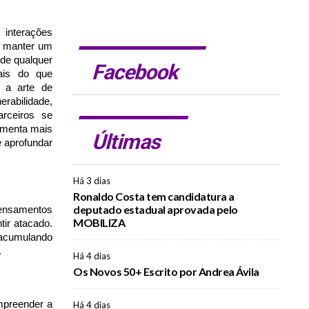
interações
e manter um
 de qualquer
Facebook
ais do que
é a arte de
rabilidade,
rceiros se
amenta mais
Últimas
e aprofundar
Há 3 dias
Ronaldo Costa tem candidatura a
deputado estadual aprovada pelo
 pensamentos
MOBILIZA
ir atacado.
 acumulando
.
Há 4 dias
Os Novos 50+ Escrito por Andrea Ávila
ompreender a
Há 4 dias