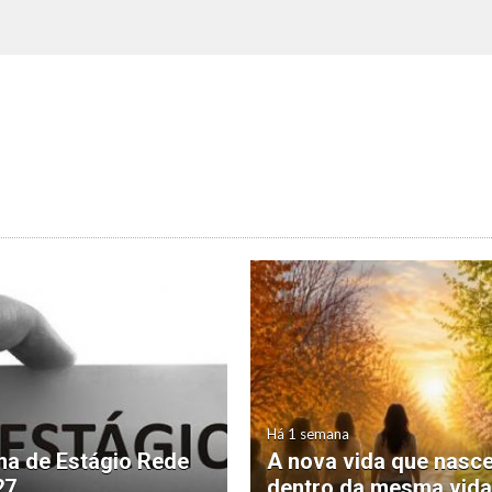
Há 1 semana
a de Estágio Rede
A nova vida que nasc
27
dentro da mesma vida