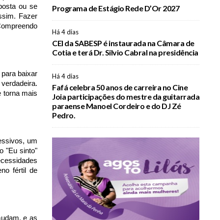
sposta ou se
Programa de Estágio Rede D’Or 2027
ssim. Fazer
"Compreendo
Há 4 dias
CEI da SABESP é instaurada na Câmara de
Cotia e terá Dr. Silvio Cabral na presidência
 para baixar
Há 4 dias
verdadeira.
Fafá celebra 50 anos de carreira no Cine
e torna mais
Joia participações do mestre da guitarrada
paraense Manoel Cordeiro e do DJ Zé
Pedro.
ressivos, um
o "Eu sinto"
ecessidades
o fértil de
mudam, e as