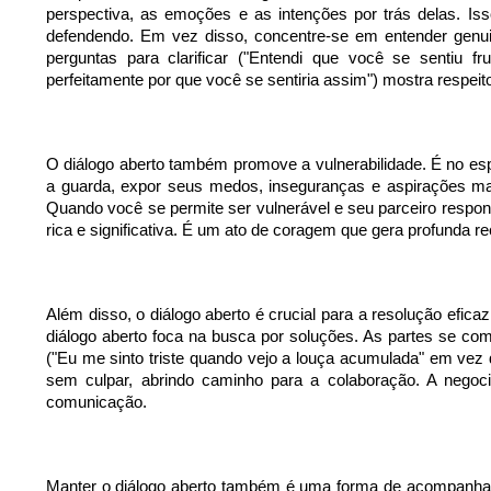
perspectiva, as emoções e as intenções por trás delas. Isso
defendendo. Em vez disso, concentre-se em entender genui
perguntas para clarificar ("Entendi que você se sentiu 
perfeitamente por que você se sentiria assim") mostra respeito
O diálogo aberto também promove a vulnerabilidade. É no es
a guarda, expor seus medos, inseguranças e aspirações mai
Quando você se permite ser vulnerável e seu parceiro respon
rica e significativa. É um ato de coragem que gera profunda 
Além disso, o diálogo aberto é crucial para a resolução efica
diálogo aberto foca na busca por soluções. As partes se co
("Eu me sinto triste quando vejo a louça acumulada" em ve
sem culpar, abrindo caminho para a colaboração. A negoc
comunicação.
Manter o diálogo aberto também é uma forma de acompanha