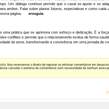
po. Um diálogo contínuo permite que o casal se ajuste e se ada
 para ambos. Falar sobre planos futuros, expectativas e como cada
na mesma página.
erosguia
s uma prática que se aprimora com esforço e dedicação. É a força
lve conflitos e permite que o relacionamento evolua de forma saudáv
gevidade do amor, transformando a convivência em uma jornada de c
á-lo. Nos reservamos o direito de reprovar ou eliminar comentários em desaco
deremos cancelar o sistema de comentários sem necessidade de nenhum aviso p
0