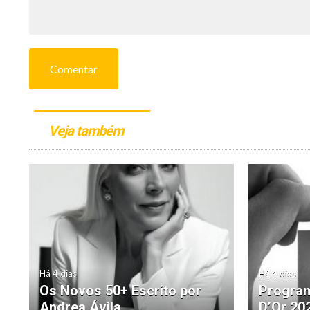
Comentar
Veja também
Há 4 dias
Há 4 dias
Os Novos 50+ Escrito por
Program
Andrea Ávila
D’Or 20