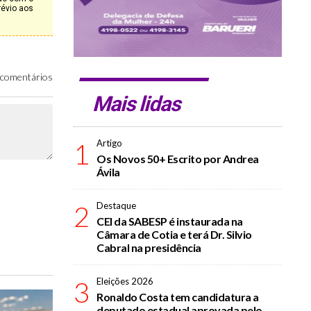
révio aos
comentários
Mais lidas
1
Artigo
Os Novos 50+ Escrito por Andrea
Ávila
2
Destaque
CEI da SABESP é instaurada na
Câmara de Cotia e terá Dr. Silvio
Cabral na presidência
3
Eleições 2026
Ronaldo Costa tem candidatura a
deputado estadual aprovada pelo