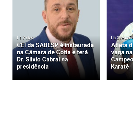
Há 3 dias
Há 2 seman
CEI da SABESP é instaurada
Atleta 
na Câmara de Cotia e terá
vaga na
Dr. Silvio Cabral na
Campeon
presidência
Karatê