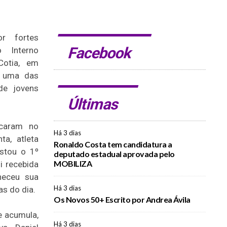
r fortes
Facebook
 Interno
Cotia, em
, uma das
de jovens
Últimas
caram no
Há 3 dias
ta, atleta
Ronaldo Costa tem candidatura a
istou o 1º
deputado estadual aprovada pelo
MOBILIZA
i recebida
heceu sua
Há 3 dias
s do dia.
Os Novos 50+ Escrito por Andrea Ávila
e acumula,
Há 3 dias