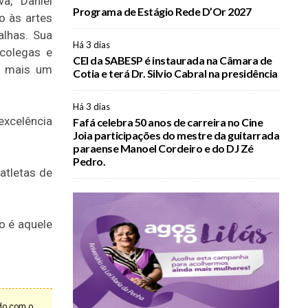
a, Daniel
Programa de Estágio Rede D’Or 2027
o às artes
alhas. Sua
Há 3 dias
 colegas e
CEI da SABESP é instaurada na Câmara de
mo mais um
Cotia e terá Dr. Silvio Cabral na presidência
Há 3 dias
excelência
Fafá celebra 50 anos de carreira no Cine
Joia participações do mestre da guitarrada
paraense Manoel Cordeiro e do DJ Zé
Pedro.
atletas de
o é aquele
rdo com o