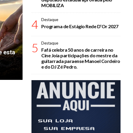
MOBILIZA
4
Destaque
Programa de Estágio Rede D’Or 2027
5
Destaque
a
Fafá celebra 50 anos de carreira no
e esta
Cine Joia participações do mestre da
guitarrada paraense Manoel Cordeiro
e do DJ Zé Pedro.