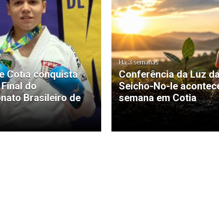
as
Há 3 semanas
de Cotia conquista
Conferência da Luz d
 Final do
Seicho-No-Ie acontec
ato Brasileiro de
semana em Cotia