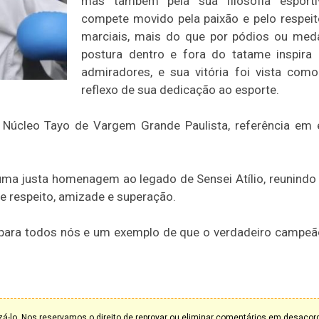
mas também pela sua filosofia esportiv
compete movido pela paixão e pelo respeit
marciais, mais do que por pódios ou med
postura dentro e fora do tatame inspira
admiradores, e sua vitória foi vista co
reflexo de sua dedicação ao esporte.
 Núcleo Tayo de Vargem Grande Paulista, referência em 
 uma justa homenagem ao legado de Sensei Atílio, reunindo 
e respeito, amizade e superação.
o para todos nós e um exemplo de que o verdadeiro campeã
á-lo. Nos reservamos o direito de reprovar ou eliminar comentários em desaco