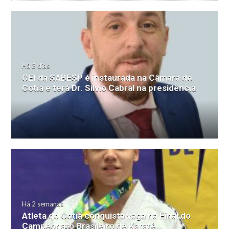
Há 3 dias
CEI da SABESP é instaurada na Câmara de
Cotia e terá Dr. Silvio Cabral na presidência
Há 2 semanas
Atleta de Cotia conquista vaga na Final do
Campeonato Brasileiro de Karatê