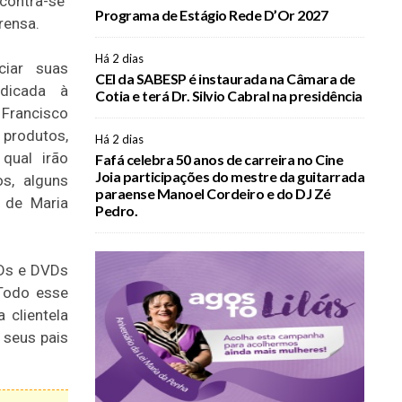
contra-se
Programa de Estágio Rede D’Or 2027
rensa.
Há 2 dias
iar suas
CEI da SABESP é instaurada na Câmara de
edicada à
Cotia e terá Dr. Silvio Cabral na presidência
Francisco
 produtos,
Há 2 dias
qual irão
Fafá celebra 50 anos de carreira no Cine
Joia participações do mestre da guitarrada
os, alguns
paraense Manoel Cordeiro e do DJ Zé
 de Maria
Pedro.
CDs e DVDs
Todo esse
 clientela
 seus pais