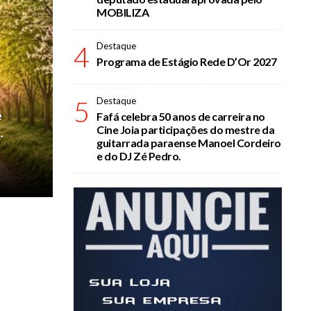
MOBILIZA
4
Destaque
Programa de Estágio Rede D’Or 2027
5
Destaque
e
Fafá celebra 50 anos de carreira no
Cine Joia participações do mestre da
.
guitarrada paraense Manoel Cordeiro
e do DJ Zé Pedro.