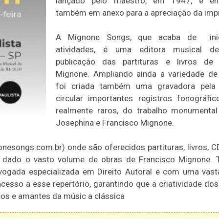
lançado pelo maestro, em 1947, e en
também em anexo para a apreciação da imp
A Mignone Songs, que acaba de inic
atividades, é uma editora musical d
publicação das partituras e livros de 
Mignone. Ampliando ainda a variedade de
foi criada também uma gravadora pela 
circular importantes registros fonográfic
realmente raros, do trabalho monumental
Josephina e Francisco Mignone.
esongs.com.br) onde são oferecidos partituras, livros, 
o dado o vasto volume de obras de Francisco Mignone. 
vogada especializada em Direito Autoral e com uma vasta
cesso a esse repertório, garantindo que a criatividade dos
cos e amantes da músic a clássica