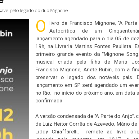
sável pelo legado do duo Mignone
O
livro de Francisco Mignone, "A Parte
Autocrítica de um Cinquentenár
lançamento agendado para o dia 05 de de
19h, na Livraria Martins Fontes Paulista. E
primeiro grande evento da "Mignone Songs
musical criada pela filha de Maria Jo
Francisco Mignone, Anete Rubin, com a fin
preservar o legado dos notáveis pais. 
lançamento em SP será agendado um event
no Rio, no início do próximo ano, em data a
confirmada.
A versão condensada de "A Parte do Anjo", 
de Luiz Heitor Corrêa de Azevedo, Mário de
Liddy Chiaffarelli, remete ao livro ori