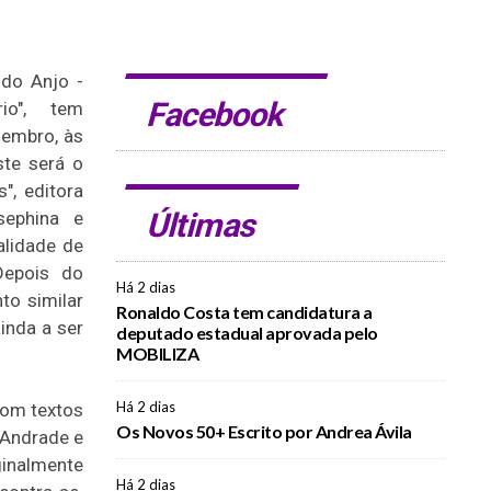
 do Anjo -
Facebook
io", tem
zembro, às
ste será o
", editora
Últimas
sephina e
alidade de
Depois do
Há 2 dias
o similar
Ronaldo Costa tem candidatura a
inda a ser
deputado estadual aprovada pelo
MOBILIZA
Há 2 dias
com textos
Os Novos 50+ Escrito por Andrea Ávila
 Andrade e
ginalmente
Há 2 dias