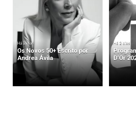
Há 2 dias
Há 2 dias
Os Novos 50+ Escrito por
Program
Andrea Ávila
D’Or 20