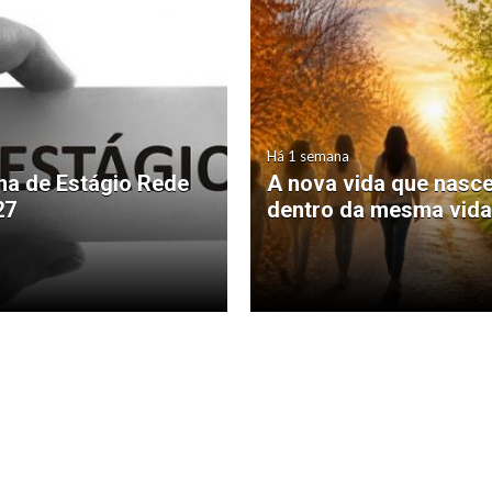
Há 1 semana
a de Estágio Rede
A nova vida que nasc
27
dentro da mesma vida