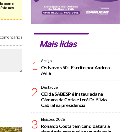
rdo com o
révio aos
comentários
Mais lidas
1
Artigo
Os Novos 50+ Escrito por Andrea
Ávila
2
Destaque
CEI da SABESP é instaurada na
Câmara de Cotia e terá Dr. Silvio
Cabral na presidência
3
Eleições 2026
Ronaldo Costa tem candidatura a
deputado estadual aprovada pelo