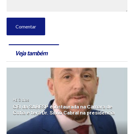
Comentar
Veja também
Há 3 dias
CEI da SABESP é instaurada na Câmara de
Cotia e terá Dr. Silvio Cabral na presidência