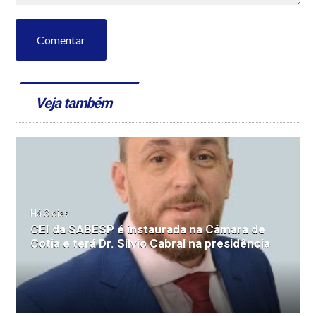
Comentar
Veja também
Há 3 dias
CEI da SABESP é instaurada na Câmara de
Cotia e terá Dr. Silvio Cabral na presidência