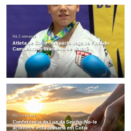
Há 2 semanas
Atleta de Cotia conquista vaga na Final do
Campeonato Brasileiro de Karatê
Há 3 semanas
Conferência da Luz da Seicho-No-Ie
acontece esta semana em Cotia