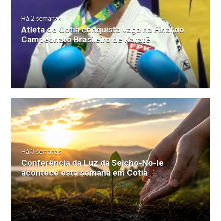
Há 2 semanas
Atleta de Cotia conquista vaga na Final do
Campeonato Brasileiro de Karatê
Há 3 semanas
Conferência da Luz da Seicho-No-Ie
acontece esta semana em Cotia