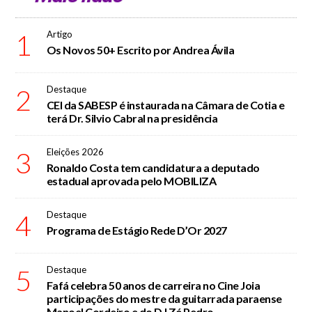
1
Artigo
Os Novos 50+ Escrito por Andrea Ávila
2
Destaque
CEI da SABESP é instaurada na Câmara de Cotia e
terá Dr. Silvio Cabral na presidência
3
Eleições 2026
Ronaldo Costa tem candidatura a deputado
estadual aprovada pelo MOBILIZA
4
Destaque
Programa de Estágio Rede D’Or 2027
5
Destaque
Fafá celebra 50 anos de carreira no Cine Joia
participações do mestre da guitarrada paraense
Manoel Cordeiro e do DJ Zé Pedro.