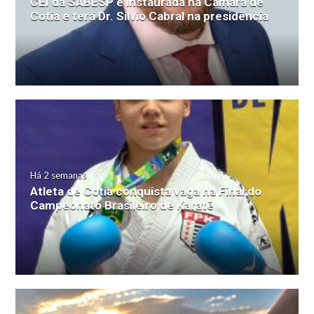
CEI da SABESP é instaurada na Câmara de
Cotia e terá Dr. Silvio Cabral na presidência
Há 2 semanas
Atleta de Cotia conquista vaga na Final do
Campeonato Brasileiro de Karatê