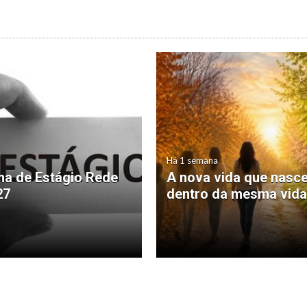
Há 1 semana
a de Estágio Rede
A nova vida que nasc
27
dentro da mesma vida