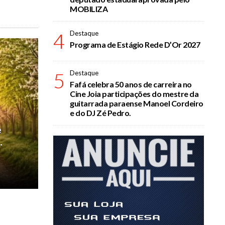
MOBILIZA
4
Destaque
Programa de Estágio Rede D’Or 2027
5
Destaque
Fafá celebra 50 anos de carreira no
Cine Joia participações do mestre da
guitarrada paraense Manoel Cordeiro
e do DJ Zé Pedro.
e
.