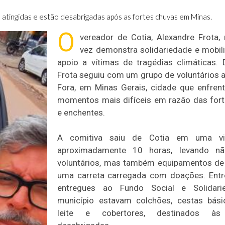
am atingidas e estão desabrigadas após as fortes chuvas em Minas.
O
vereador de Cotia, Alexandre Frota
vez demonstra solidariedade e mobi
apoio a vítimas de tragédias climáticas. 
Frota seguiu com um grupo de voluntários a
Fora, em Minas Gerais, cidade que enfre
momentos mais difíceis em razão das for
e enchentes.
A comitiva saiu de Cotia em uma v
aproximadamente 10 horas, levando n
voluntários, mas também equipamentos de
uma carreta carregada com doações. Entr
entregues ao Fundo Social e Solidar
município estavam colchões, cestas bási
leite e cobertores, destinados às 