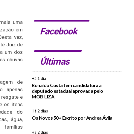
, mais uma
Facebook
lização em
Desta vez,
té Juiz de
nta um dos
Últimas
tes chuvas
Há 1 dia
iagem de
Ronaldo Costa tem candidatura a
ão apenas
deputado estadual aprovada pelo
MOBILIZA
 resgate e
e os itens
Há 2 dias
iedade do
Os Novos 50+ Escrito por Andrea Ávila
cas, água,
famílias
Há 2 dias