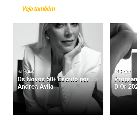
Veja também
Há 2 dias
Há 2 dias
Os Novos 50+ Escrito por
Program
Andrea Ávila
D’Or 20