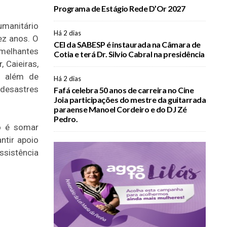
Programa de Estágio Rede D’Or 2027
manitário
Há 2 dias
ez anos. O
CEI da SABESP é instaurada na Câmara de
emelhantes
Cotia e terá Dr. Silvio Cabral na presidência
 Caieiras,
, além de
Há 2 dias
 desastres
Fafá celebra 50 anos de carreira no Cine
Joia participações do mestre da guitarrada
paraense Manoel Cordeiro e do DJ Zé
Pedro.
o é somar
ntir apoio
ssistência