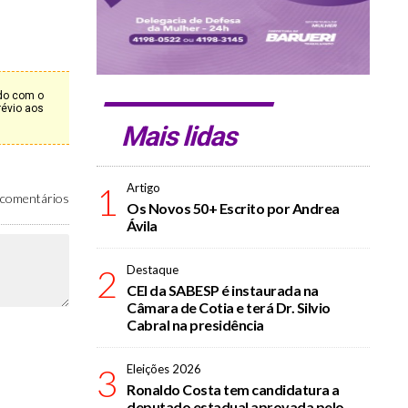
rdo com o
révio aos
Mais lidas
1
Artigo
comentários
Os Novos 50+ Escrito por Andrea
Ávila
2
Destaque
CEI da SABESP é instaurada na
Câmara de Cotia e terá Dr. Silvio
Cabral na presidência
3
Eleições 2026
Ronaldo Costa tem candidatura a
deputado estadual aprovada pelo