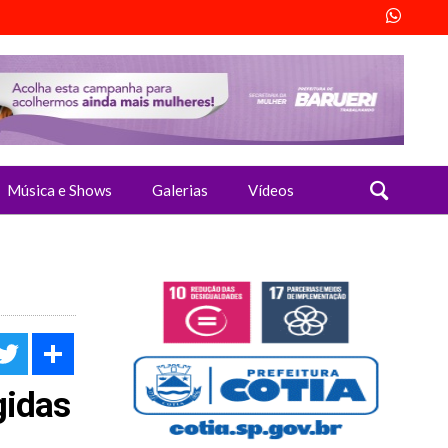
Música e Shows
Galerias
Vídeos
acebook
Twitter
Share
gidas