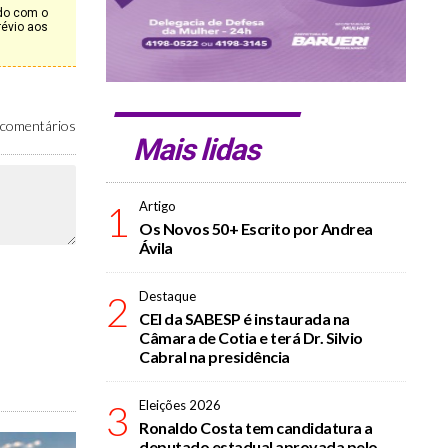
rdo com o
révio aos
comentários
Mais lidas
1
Artigo
Os Novos 50+ Escrito por Andrea
Ávila
2
Destaque
CEI da SABESP é instaurada na
Câmara de Cotia e terá Dr. Silvio
Cabral na presidência
3
Eleições 2026
Ronaldo Costa tem candidatura a
deputado estadual aprovada pelo