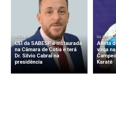
Há 3 dias
Há 2 seman
CEI da SABESP é instaurada
Atleta 
na Câmara de Cotia e terá
vaga na
Dr. Silvio Cabral na
Campeon
presidência
Karatê