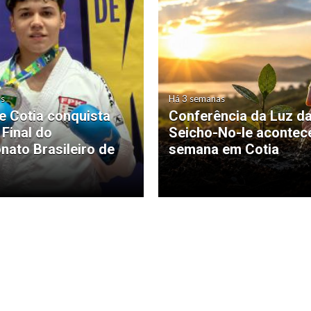
as
Há 3 semanas
de Cotia conquista
Conferência da Luz d
 Final do
Seicho-No-Ie acontec
ato Brasileiro de
semana em Cotia