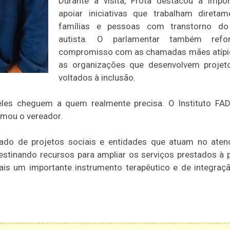
Durante a visita, Frota destacou a impo
apoiar iniciativas que trabalham direta
famílias e pessoas com transtorno do
autista. O parlamentar também refo
compromisso com as chamadas mães atípi
as organizações que desenvolvem projeto
voltados à inclusão.
 eles cheguem a quem realmente precisa. O Instituto F
rmou o vereador.
ado de projetos sociais e entidades que atuam no aten
estinando recursos para ampliar os serviços prestados à 
is um importante instrumento terapêutico e de integraç