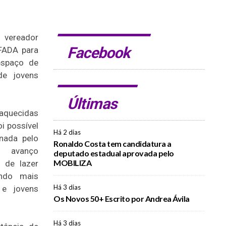
 vereador
Facebook
 FADA para
espaço de
de jovens
Últimas
quecidas
oi possível
Há 2 dias
nada pelo
Ronaldo Costa tem candidatura a
m avanço
deputado estadual aprovada pelo
MOBILIZA
e de lazer
ando mais
Há 3 dias
 e jovens
Os Novos 50+ Escrito por Andrea Ávila
Há 3 dias