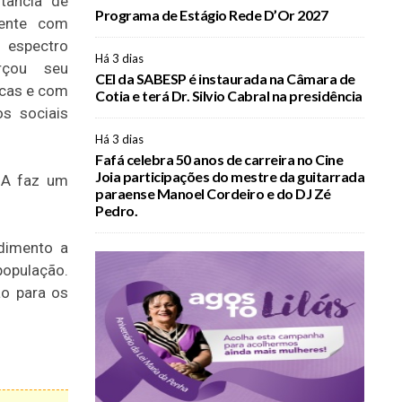
rtância de
Programa de Estágio Rede D’Or 2027
mente com
 espectro
Há 3 dias
rçou seu
CEI da SABESP é instaurada na Câmara de
cas e com
Cotia e terá Dr. Silvio Cabral na presidência
s sociais
Há 3 dias
Fafá celebra 50 anos de carreira no Cine
Joia participações do mestre da guitarrada
ADA faz um
paraense Manoel Cordeiro e do DJ Zé
Pedro.
dimento a
população.
ão para os