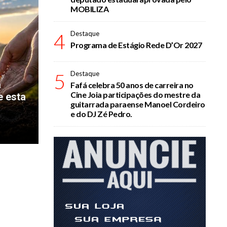
MOBILIZA
4
Destaque
Programa de Estágio Rede D’Or 2027
5
Destaque
a
Fafá celebra 50 anos de carreira no
Cine Joia participações do mestre da
e esta
guitarrada paraense Manoel Cordeiro
e do DJ Zé Pedro.