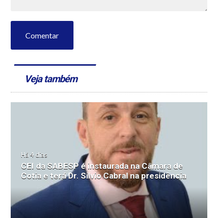
Comentar
Veja também
Há 4 dias
CEI da SABESP é instaurada na Câmara de
Cotia e terá Dr. Silvio Cabral na presidência