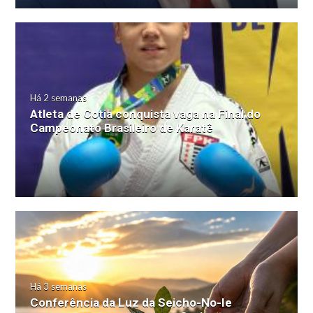
Há 2 semanas
Atleta de Cotia conquista vaga na Final do
Campeonato Brasileiro de Karatê
Há 3 semanas
Conferência da Luz da Seicho-No-Ie