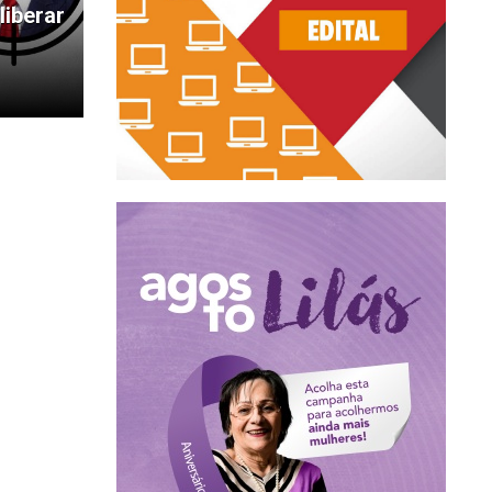
liberar
m