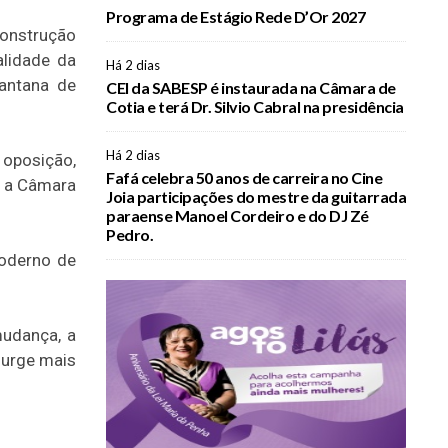
Programa de Estágio Rede D’Or 2027
construção
alidade da
Há 2 dias
Santana de
CEI da SABESP é instaurada na Câmara de
Cotia e terá Dr. Silvio Cabral na presidência
Há 2 dias
 oposição,
Fafá celebra 50 anos de carreira no Cine
a a Câmara
Joia participações do mestre da guitarrada
paraense Manoel Cordeiro e do DJ Zé
Pedro.
moderno de
mudança, a
surge mais