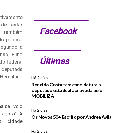
itivamente
 de tentar
Facebook
or também
o político
 segundo a
inho Filho
Últimas
do federal
 deputada
Herculano
Há 2 dias
Ronaldo Costa tem candidatura a
deputado estadual aprovada pelo
MOBILIZA
aíba veio
Há 2 dias
agora”. A
Os Novos 50+ Escrito por Andrea Ávila
l cidade
Há 2 dias