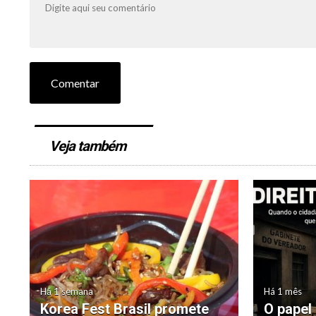
Comentar
Veja também
Há 1 semana
Há 1 mês
Korea Fest Brasil promete
O papel