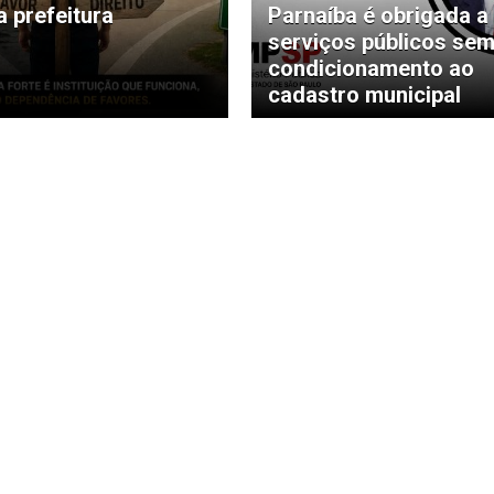
a prefeitura
Parnaíba é obrigada a 
serviços públicos se
condicionamento ao
cadastro municipal