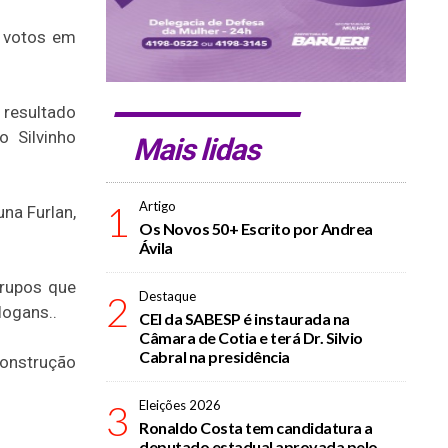
5 votos em
 resultado
o Silvinho
Mais lidas
1
Artigo
na Furlan,
Os Novos 50+ Escrito por Andrea
Ávila
grupos que
2
Destaque
logans..
CEI da SABESP é instaurada na
Câmara de Cotia e terá Dr. Silvio
Cabral na presidência
construção
3
Eleições 2026
Ronaldo Costa tem candidatura a
deputado estadual aprovada pelo