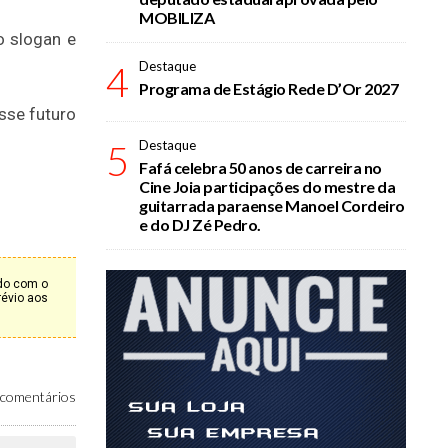
MOBILIZA
o slogan e
4
Destaque
Programa de Estágio Rede D’Or 2027
sse futuro
5
Destaque
Fafá celebra 50 anos de carreira no
Cine Joia participações do mestre da
guitarrada paraense Manoel Cordeiro
e do DJ Zé Pedro.
rdo com o
révio aos
comentários