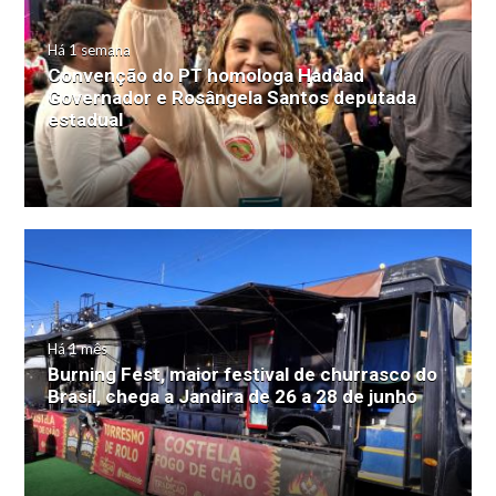
Há 1 semana
Convenção do PT homologa Haddad
Governador e Rosângela Santos deputada
estadual
Há 1 mês
Burning Fest, maior festival de churrasco do
Brasil, chega a Jandira de 26 a 28 de junho