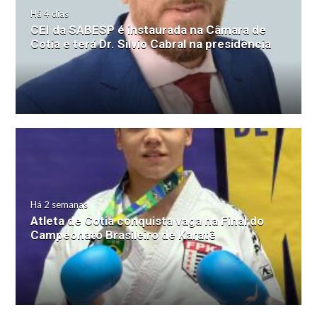
Há 4 dias
CEI da SABESP é instaurada na Câmara de
Cotia e terá Dr. Silvio Cabral na presidência
Há 2 semanas
Atleta de Cotia conquista vaga na Final do
Campeonato Brasileiro de Karatê