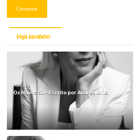
Comentar
Veja também
Há 3 dias
Os Novos 50+ Escrito por Andrea Ávila