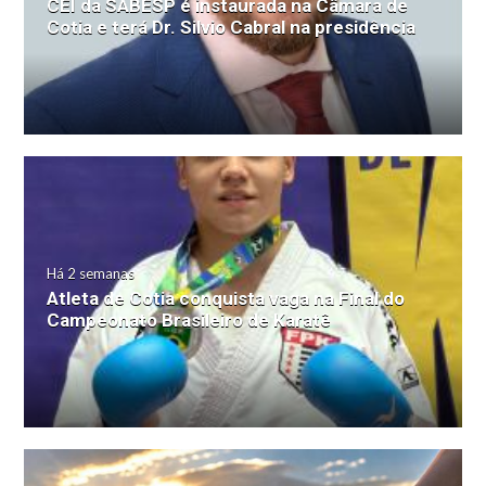
CEI da SABESP é instaurada na Câmara de
Cotia e terá Dr. Silvio Cabral na presidência
Há 2 semanas
Atleta de Cotia conquista vaga na Final do
Campeonato Brasileiro de Karatê