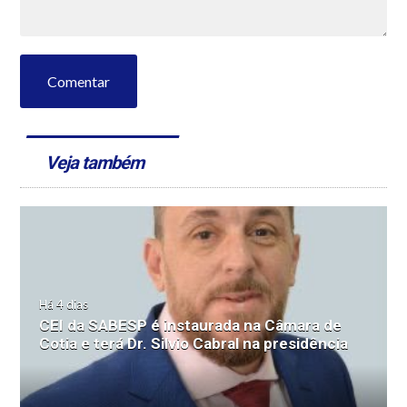
Comentar
Veja também
Há 4 dias
CEI da SABESP é instaurada na Câmara de
Cotia e terá Dr. Silvio Cabral na presidência