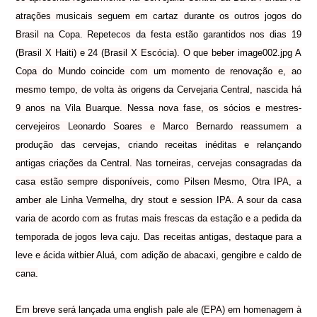
atrações musicais seguem em cartaz durante os outros jogos do
Brasil na Copa. Repetecos da festa estão garantidos nos dias 19
(Brasil X Haiti) e 24 (Brasil X Escócia). O que beber image002.jpg A
Copa do Mundo coincide com um momento de renovação e, ao
mesmo tempo, de volta às origens da Cervejaria Central, nascida há
9 anos na Vila Buarque. Nessa nova fase, os sócios e mestres-
cervejeiros Leonardo Soares e Marco Bernardo reassumem a
produção das cervejas, criando receitas inéditas e relançando
antigas criações da Central. Nas torneiras, cervejas consagradas da
casa estão sempre disponíveis, como Pilsen Mesmo, Otra IPA, a
amber ale Linha Vermelha, dry stout e session IPA. A sour da casa
varia de acordo com as frutas mais frescas da estação e a pedida da
temporada de jogos leva caju. Das receitas antigas, destaque para a
leve e ácida witbier Aluá, com adição de abacaxi, gengibre e caldo de
cana.
Em breve será lançada uma english pale ale (EPA) em homenagem à