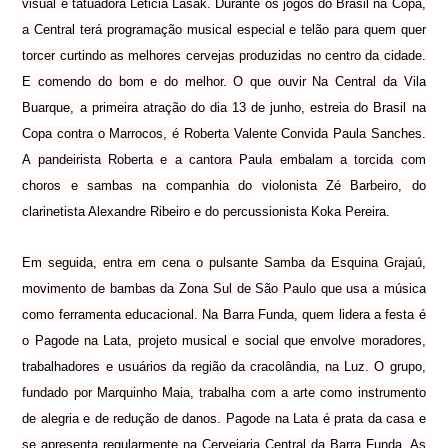
visual e tatuadora Leticia Lasak. Durante os jogos do Brasil na Copa,
a Central terá programação musical especial e telão para quem quer
torcer curtindo as melhores cervejas produzidas no centro da cidade.
E comendo do bom e do melhor. O que ouvir Na Central da Vila
Buarque, a primeira atração do dia 13 de junho, estreia do Brasil na
Copa contra o Marrocos, é Roberta Valente Convida Paula Sanches.
A pandeirista Roberta e a cantora Paula embalam a torcida com
choros e sambas na companhia do violonista Zé Barbeiro, do
clarinetista Alexandre Ribeiro e do percussionista Koka Pereira.
Em seguida, entra em cena o pulsante Samba da Esquina Grajaú,
movimento de bambas da Zona Sul de São Paulo que usa a música
como ferramenta educacional. Na Barra Funda, quem lidera a festa é
o Pagode na Lata, projeto musical e social que envolve moradores,
trabalhadores e usuários da região da cracolândia, na Luz. O grupo,
fundado por Marquinho Maia, trabalha com a arte como instrumento
de alegria e de redução de danos. Pagode na Lata é prata da casa e
se apresenta regularmente na Cervejaria Central da Barra Funda. As