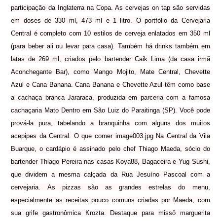
participação da Inglaterra na Copa. As cervejas on tap são servidas
em doses de 330 ml, 473 ml e 1 litro. O portfólio da Cervejaria
Central é completo com 10 estilos de cerveja enlatados em 350 ml
(para beber ali ou levar para casa). Também há drinks também em
latas de 269 ml, criados pelo bartender Caik Lima (da casa irmã
Aconchegante Bar), como Mango Mojito, Mate Central, Chevette
Azul e Cana Banana. Cana Banana e Chevette Azul têm como base
a cachaça branca Jararaca, produzida em parceria com a famosa
cachaçaria Mato Dentro em São Luiz do Paraitinga (SP). Você pode
prová-la pura, tabelando a branquinha com alguns dos muitos
acepipes da Central. O que comer image003.jpg Na Central da Vila
Buarque, o cardápio é assinado pelo chef Thiago Maeda, sócio do
bartender Thiago Pereira nas casas Koya88, Bagaceira e Yug Sushi,
que dividem a mesma calçada da Rua Jesuíno Pascoal com a
cervejaria. As pizzas são as grandes estrelas do menu,
especialmente as receitas pouco comuns criadas por Maeda, com
sua grife gastronômica Krozta. Destaque para missô marguerita