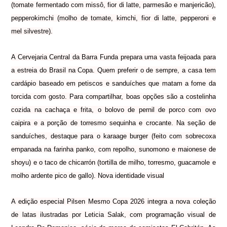
(tomate fermentado com missô, fior di latte, parmesão e manjericão),
pepperokimchi (molho de tomate, kimchi, fior di latte, pepperoni e
mel silvestre).
A Cervejaria Central da Barra Funda prepara uma vasta feijoada para
a estreia do Brasil na Copa. Quem preferir o de sempre, a casa tem
cardápio baseado em petiscos e sanduíches que matam a fome da
torcida com gosto. Para compartilhar, boas opções são a costelinha
cozida na cachaça e frita, o bolovo de pernil de porco com ovo
caipira e a porção de torresmo sequinha e crocante. Na seção de
sanduíches, destaque para o karaage burger (feito com sobrecoxa
empanada na farinha panko, com repolho, sunomono e maionese de
shoyu) e o taco de chicarrón (tortilla de milho, torresmo, guacamole e
molho ardente pico de gallo). Nova identidade visual
A edição especial Pilsen Mesmo Copa 2026 integra a nova coleção
de latas ilustradas por Leticia Salak, com programação visual de