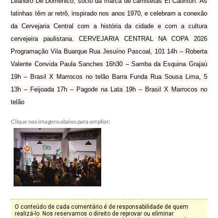
Leandro De Domenico, sócio da marca de camisetas El Cabritón. As
latinhas têm ar retrô, inspirado nos anos 1970, e celebram a conexão
da Cervejaria Central com a história da cidade e com a cultura
cervejeira paulistana. CERVEJARIA CENTRAL NA COPA 2026
Programação Vila Buarque Rua Jesuíno Pascoal, 101 14h – Roberta
Valente Convida Paula Sanches 16h30 – Samba da Esquina Grajaú
19h – Brasil X Marrocos no telão Barra Funda Rua Sousa Lima, 5
13h – Feijoada 17h – Pagode na Lata 19h – Brasil X Marrocos no
telão
Clique nas imagens abaixo para ampliar:
O conteúdo de cada comentário é de responsabilidade de quem
realizá-lo. Nos reservamos o direito de reprovar ou eliminar