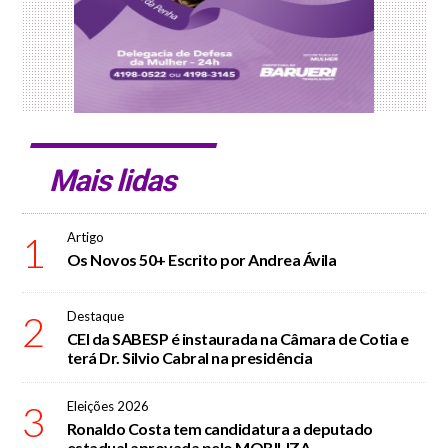
Mais lidas
1
Artigo
Os Novos 50+ Escrito por Andrea Ávila
2
Destaque
CEI da SABESP é instaurada na Câmara de Cotia e
terá Dr. Silvio Cabral na presidência
3
Eleições 2026
Ronaldo Costa tem candidatura a deputado
estadual aprovada pelo MOBILIZA