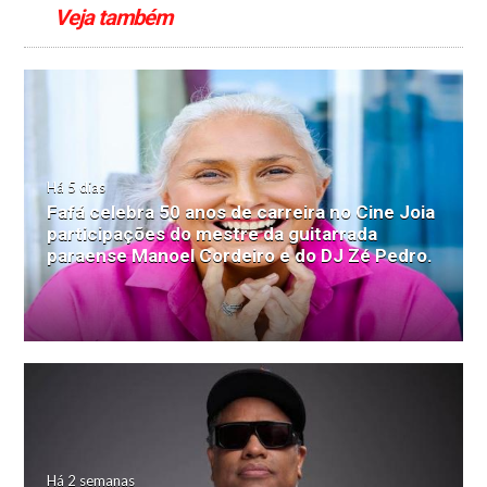
Veja também
Há 5 dias
Fafá celebra 50 anos de carreira no Cine Joia
participações do mestre da guitarrada
paraense Manoel Cordeiro e do DJ Zé Pedro.
Há 2 semanas