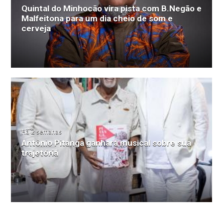
Quintal do Minhocão vira pista com B.Negão e
Malfeitona para um dia cheio de som e
cerveja
Há 2 semanas
Antônio Pitanga ganhará musical sobre sua
trajetória