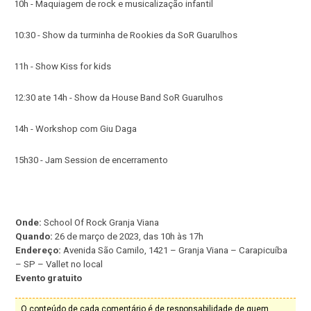
·
10h - Maquiagem de rock e musicalização infantil
·
10:30 - Show da turminha de Rookies da SoR Guarulhos
·
11h - Show Kiss for kids
·
12:30 ate 14h - Show da House Band SoR Guarulhos
·
14h - Workshop com Giu Daga
·
15h30 - Jam Session de encerramento
Onde:
School Of Rock Granja Viana
Quando:
26 de março de 2023, das 10h às 17h
Endereço:
Avenida São Camilo, 1421 – Granja Viana – Carapicuíba
– SP – Vallet no local
Evento gratuito
O conteúdo de cada comentário é de responsabilidade de quem