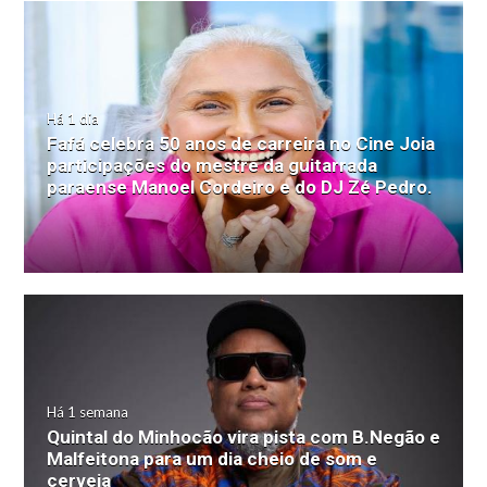
Há 1 dia
Fafá celebra 50 anos de carreira no Cine Joia
participações do mestre da guitarrada
paraense Manoel Cordeiro e do DJ Zé Pedro.
Há 1 semana
Quintal do Minhocão vira pista com B.Negão e
Malfeitona para um dia cheio de som e
cerveja