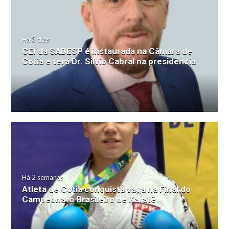
Há 3 dias
CEI da SABESP é instaurada na Câmara de
Cotia e terá Dr. Silvio Cabral na presidência
Há 2 semanas
Atleta de Cotia conquista vaga na Final do
Campeonato Brasileiro de Karatê