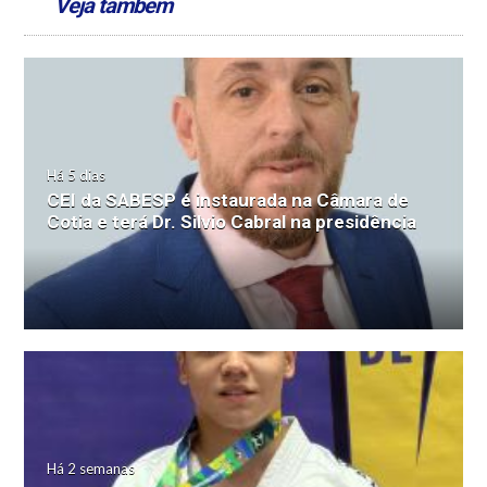
Veja também
Há 5 dias
CEI da SABESP é instaurada na Câmara de
Cotia e terá Dr. Silvio Cabral na presidência
Há 2 semanas