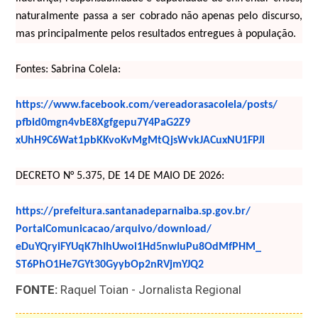
naturalmente passa a ser cobrado não apenas pelo discurso,
mas principalmente pelos resultados entregues à população.
Fontes: Sabrina Colela:
https://www.facebook.com/
vereadorasacolela/posts/
pfbid0mgn4vbE8Xgfgepu7Y4PaG2Z9
xUhH9C6Wat1pbKKvoKvMgMtQjsWvkJ
ACuxNU1FPJl
DECRETO N° 5.375, DE 14 DE MAIO DE 2026:
https://prefeitura.
santanadeparnaiba.sp.gov.br/
PortalComunicacao/arquivo/
download/
eDuYQryiFYUqK7hIhUwoi1Hd5nwIuP
u8OdMfPHM_
ST6PhO1He7GYt30GyybOp2nRVjmYJQ
2
FONTE:
Raquel Toian - Jornalista Regional